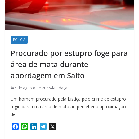
POLÍCIA
Procurado por estupro foge para
área de mata durante
abordagem em Salto
6 de agosto de 2026
Redação
Um homem procurado pela Justiça pelo crime de estupro
fugiu para uma área de mata ao perceber a aproximação
de
F
W
L
T
X
a
h
i
e