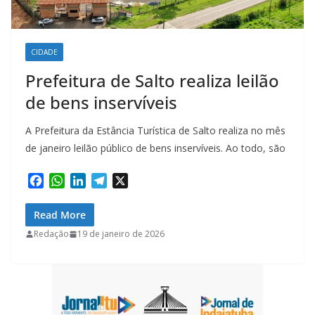
CIDADE
Prefeitura de Salto realiza leilão
de bens inservíveis
A Prefeitura da Estância Turística de Salto realiza no mês
de janeiro leilão público de bens inservíveis. Ao todo, são
F
W
L
T
X
a
h
i
e
c
a
n
l
Read More
e
t
k
e
Redação
19 de janeiro de 2026
b
s
e
g
o
A
d
r
o
p
I
a
k
p
n
m