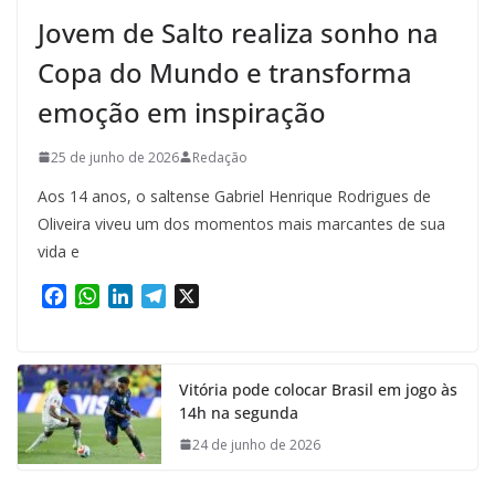
Jovem de Salto realiza sonho na
Copa do Mundo e transforma
emoção em inspiração
25 de junho de 2026
Redação
Aos 14 anos, o saltense Gabriel Henrique Rodrigues de
Oliveira viveu um dos momentos mais marcantes de sua
vida e
F
W
L
T
X
a
h
i
e
c
a
n
l
e
t
k
e
Vitória pode colocar Brasil em jogo às
b
s
e
g
14h na segunda
o
A
d
r
o
p
I
a
24 de junho de 2026
k
p
n
m