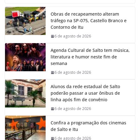
c
a
n
l
e
t
k
e
Obras de recapeamento alteram
b
s
e
g
tráfego na SP-075, Castello Branco e
o
A
d
r
Contorno de Itu
o
p
I
a
k
p
n
m
6 de agosto de 2026
Agenda Cultural de Salto tem música,
literatura e humor neste fim de
semana
6 de agosto de 2026
Alunos da rede estadual de Salto
poderão passar a usar ônibus de
linha após fim de convênio
6 de agosto de 2026
Confira a programação dos cinemas
de Salto e Itu
6 de agosto de 2026