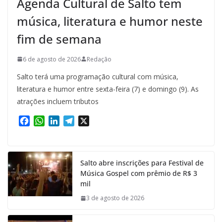
Agenda Cultural de Salto tem
música, literatura e humor neste
fim de semana
6 de agosto de 2026
Redação
Salto terá uma programação cultural com música,
literatura e humor entre sexta-feira (7) e domingo (9). As
atrações incluem tributos
F
W
L
T
X
a
h
i
e
c
a
n
l
e
t
k
e
Salto abre inscrições para Festival de
b
s
e
g
Música Gospel com prêmio de R$ 3
o
A
d
r
mil
o
p
I
a
k
p
n
m
3 de agosto de 2026