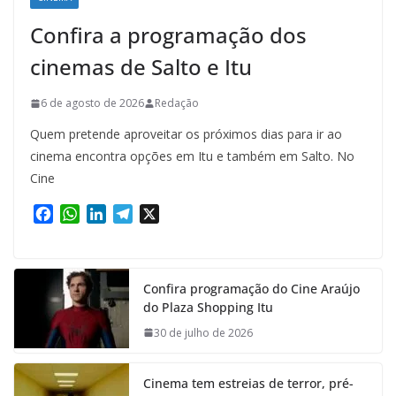
Confira a programação dos
cinemas de Salto e Itu
6 de agosto de 2026
Redação
Quem pretende aproveitar os próximos dias para ir ao
cinema encontra opções em Itu e também em Salto. No
Cine
F
W
L
T
X
a
h
i
e
c
a
n
l
e
t
k
e
Confira programação do Cine Araújo
b
s
e
g
do Plaza Shopping Itu
o
A
d
r
o
p
I
a
30 de julho de 2026
k
p
n
m
Cinema tem estreias de terror, pré-