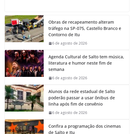
a
h
i
e
c
a
n
l
e
t
k
e
Obras de recapeamento alteram
b
s
e
g
tráfego na SP-075, Castello Branco e
o
A
d
r
Contorno de Itu
o
p
I
a
k
p
n
m
6 de agosto de 2026
Agenda Cultural de Salto tem música,
literatura e humor neste fim de
semana
6 de agosto de 2026
Alunos da rede estadual de Salto
poderão passar a usar ônibus de
linha após fim de convênio
6 de agosto de 2026
Confira a programação dos cinemas
de Salto e Itu