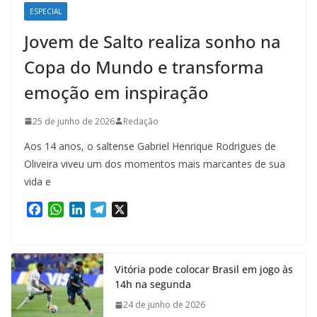
ESPECIAL
Jovem de Salto realiza sonho na
Copa do Mundo e transforma
emoção em inspiração
25 de junho de 2026
Redação
Aos 14 anos, o saltense Gabriel Henrique Rodrigues de
Oliveira viveu um dos momentos mais marcantes de sua
vida e
F
W
L
T
X
a
h
i
e
c
a
n
l
e
t
k
e
Vitória pode colocar Brasil em jogo às
b
s
e
g
14h na segunda
o
A
d
r
o
p
I
a
24 de junho de 2026