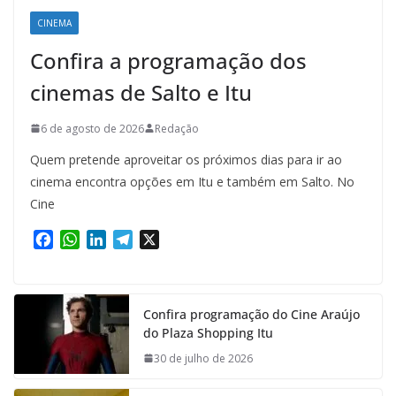
CINEMA
Confira a programação dos
cinemas de Salto e Itu
6 de agosto de 2026
Redação
Quem pretende aproveitar os próximos dias para ir ao
cinema encontra opções em Itu e também em Salto. No
Cine
F
W
L
T
X
a
h
i
e
c
a
n
l
e
t
k
e
Confira programação do Cine Araújo
b
s
e
g
do Plaza Shopping Itu
o
A
d
r
o
p
I
a
30 de julho de 2026
k
p
n
m