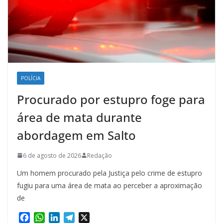
POLÍCIA
Procurado por estupro foge para
área de mata durante
abordagem em Salto
6 de agosto de 2026
Redação
Um homem procurado pela Justiça pelo crime de estupro
fugiu para uma área de mata ao perceber a aproximação
de
F
W
L
T
X