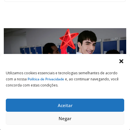
k
p
n
m
Utilizamos cookies essenciais e tecnologias semelhantes de acordo
com a nossa
Política de Privacidade
e, ao continuar navegando, você
concorda com estas condições.
Aceitar
Copyright © 2026
Jornal de Salto
. Todos os direitos reservados.
Negar