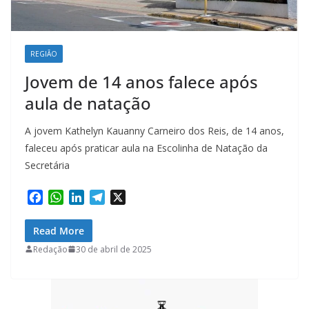
REGIÃO
Jovem de 14 anos falece após
aula de natação
A jovem Kathelyn Kauanny Carneiro dos Reis, de 14 anos,
faleceu após praticar aula na Escolinha de Natação da
Secretária
F
W
L
T
X
a
h
i
e
c
a
n
l
Read More
e
t
k
e
Redação
30 de abril de 2025
b
s
e
g
o
A
d
r
o
p
I
a
k
p
n
m