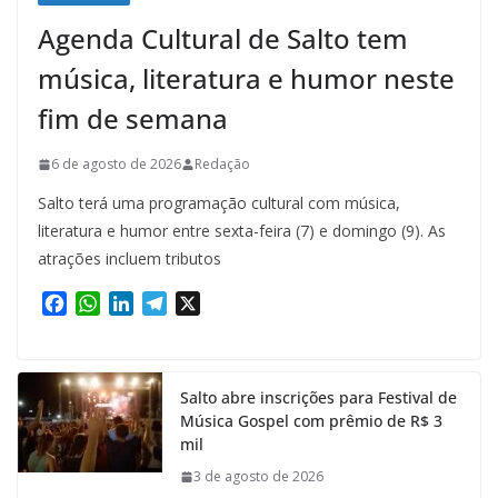
Agenda Cultural de Salto tem
música, literatura e humor neste
fim de semana
6 de agosto de 2026
Redação
Salto terá uma programação cultural com música,
literatura e humor entre sexta-feira (7) e domingo (9). As
atrações incluem tributos
F
W
L
T
X
a
h
i
e
c
a
n
l
e
t
k
e
Salto abre inscrições para Festival de
b
s
e
g
Música Gospel com prêmio de R$ 3
o
A
d
r
mil
o
p
I
a
k
p
n
m
3 de agosto de 2026