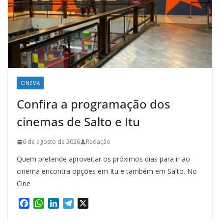
CINEMA
Confira a programação dos
cinemas de Salto e Itu
6 de agosto de 2026
Redação
Quem pretende aproveitar os próximos dias para ir ao
cinema encontra opções em Itu e também em Salto. No
Cine
F
W
L
T
X
a
h
i
e