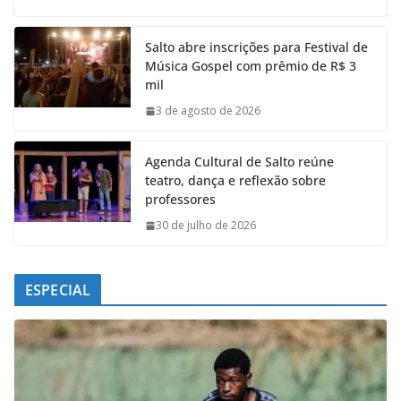
c
a
n
l
e
t
k
e
Salto abre inscrições para Festival de
b
s
e
g
Música Gospel com prêmio de R$ 3
o
A
d
r
mil
o
p
I
a
k
p
n
m
3 de agosto de 2026
Agenda Cultural de Salto reúne
teatro, dança e reflexão sobre
professores
30 de julho de 2026
ESPECIAL