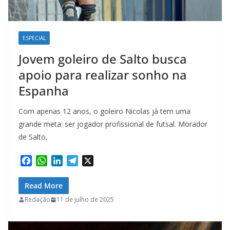
ESPECIAL
Jovem goleiro de Salto busca
apoio para realizar sonho na
Espanha
Com apenas 12 anos, o goleiro Nicolas já tem uma
grande meta: ser jogador profissional de futsal. Morador
de Salto,
F
W
L
T
X
a
h
i
e
c
a
n
l
Read More
e
t
k
e
Redação
11 de julho de 2025
b
s
e
g
o
A
d
r
o
p
I
a