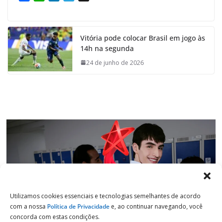
a
h
i
e
c
a
n
l
e
t
k
e
Vitória pode colocar Brasil em jogo às
b
s
e
g
14h na segunda
o
A
d
r
o
p
I
a
24 de junho de 2026
k
p
n
m
Utilizamos cookies essenciais e tecnologias semelhantes de acordo
com a nossa
Política de Privacidade
e, ao continuar navegando, você
concorda com estas condições.