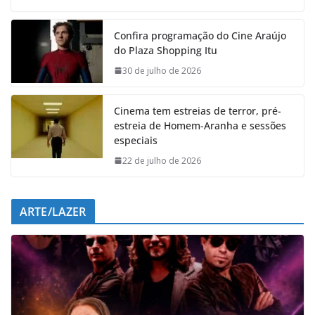
c
a
n
l
e
t
k
e
Confira programação do Cine Araújo
b
s
e
g
do Plaza Shopping Itu
o
A
d
r
o
p
I
a
30 de julho de 2026
k
p
n
m
Cinema tem estreias de terror, pré-
estreia de Homem-Aranha e sessões
especiais
22 de julho de 2026
ARTE/LAZER