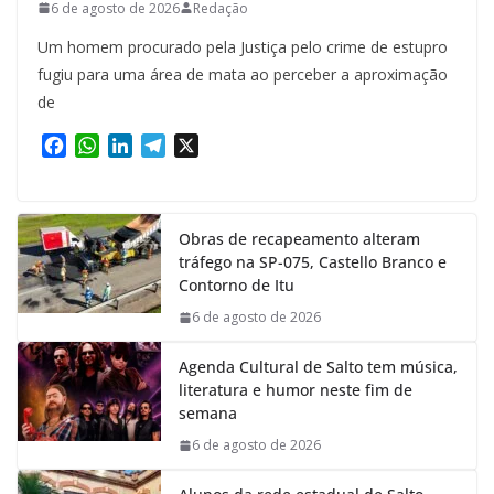
6 de agosto de 2026
Redação
Um homem procurado pela Justiça pelo crime de estupro
fugiu para uma área de mata ao perceber a aproximação
de
F
W
L
T
X
a
h
i
e
c
a
n
l
e
t
k
e
Obras de recapeamento alteram
b
s
e
g
tráfego na SP-075, Castello Branco e
o
A
d
r
Contorno de Itu
o
p
I
a
k
p
n
m
6 de agosto de 2026
Agenda Cultural de Salto tem música,
literatura e humor neste fim de
semana
6 de agosto de 2026