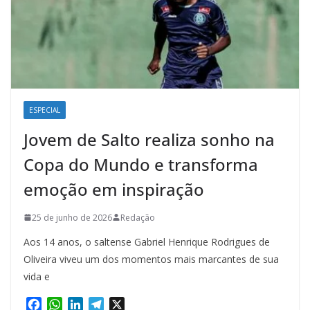
ESPECIAL
Jovem de Salto realiza sonho na
Copa do Mundo e transforma
emoção em inspiração
25 de junho de 2026
Redação
Aos 14 anos, o saltense Gabriel Henrique Rodrigues de
Oliveira viveu um dos momentos mais marcantes de sua
vida e
F
W
L
T
X