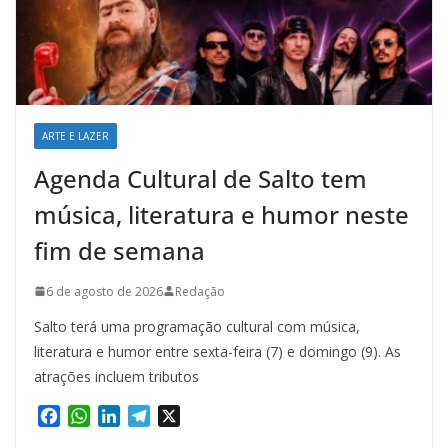
ARTE E LAZER
Agenda Cultural de Salto tem
música, literatura e humor neste
fim de semana
6 de agosto de 2026
Redação
Salto terá uma programação cultural com música,
literatura e humor entre sexta-feira (7) e domingo (9). As
atrações incluem tributos
F
W
L
T
X
a
h
i
e