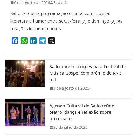
6 de agosto de 2026
Redação
Salto terá uma programação cultural com música,
literatura e humor entre sexta-feira (7) e domingo (9). As
atrações incluem tributos
F
W
L
T
X
a
h
i
e
c
a
n
l
e
t
k
e
Salto abre inscrições para Festival de
b
s
e
g
Música Gospel com prêmio de R$ 3
o
A
d
r
mil
o
p
I
a
k
p
n
m
3 de agosto de 2026
Agenda Cultural de Salto reúne
teatro, dança e reflexão sobre
professores
30 de julho de 2026