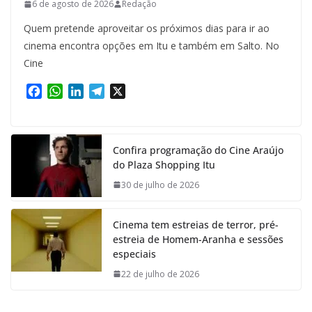
6 de agosto de 2026
Redação
Quem pretende aproveitar os próximos dias para ir ao
cinema encontra opções em Itu e também em Salto. No
Cine
F
W
L
T
X
a
h
i
e
c
a
n
l
e
t
k
e
Confira programação do Cine Araújo
b
s
e
g
do Plaza Shopping Itu
o
A
d
r
o
p
I
a
30 de julho de 2026
k
p
n
m
Cinema tem estreias de terror, pré-
estreia de Homem-Aranha e sessões
especiais
22 de julho de 2026