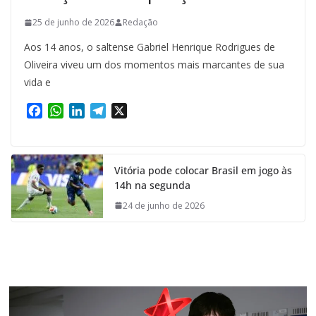
25 de junho de 2026
Redação
Aos 14 anos, o saltense Gabriel Henrique Rodrigues de
Oliveira viveu um dos momentos mais marcantes de sua
vida e
F
W
L
T
X
a
h
i
e
c
a
n
l
e
t
k
e
Vitória pode colocar Brasil em jogo às
b
s
e
g
14h na segunda
o
A
d
r
o
p
I
a
24 de junho de 2026
k
p
n
m