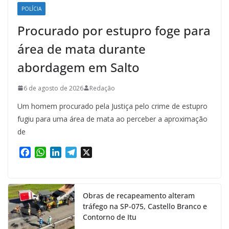
POLÍCIA
Procurado por estupro foge para
área de mata durante
abordagem em Salto
6 de agosto de 2026
Redação
Um homem procurado pela Justiça pelo crime de estupro
fugiu para uma área de mata ao perceber a aproximação
de
F
W
L
T
X
a
h
i
e
c
a
n
l
e
t
k
e
Obras de recapeamento alteram
b
s
e
g
tráfego na SP-075, Castello Branco e
o
A
d
r
Contorno de Itu
o
p
I
a