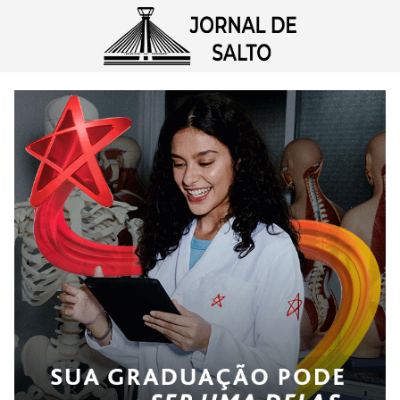
Pular
para
o
conteúdo