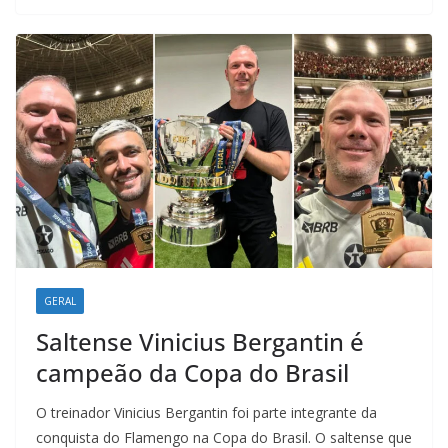
o
A
d
r
o
p
I
a
k
p
n
m
GERAL
Saltense Vinicius Bergantin é
campeão da Copa do Brasil
O treinador Vinicius Bergantin foi parte integrante da
conquista do Flamengo na Copa do Brasil. O saltense que