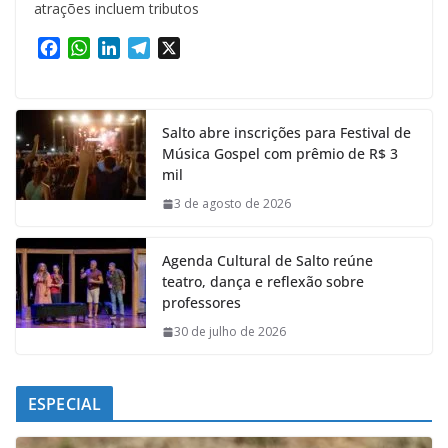
atrações incluem tributos
F
W
L
T
X
a
h
i
e
c
a
n
l
e
t
k
e
Salto abre inscrições para Festival de
b
s
e
g
Música Gospel com prêmio de R$ 3
o
A
d
r
mil
o
p
I
a
k
p
n
m
3 de agosto de 2026
Agenda Cultural de Salto reúne
teatro, dança e reflexão sobre
professores
30 de julho de 2026
ESPECIAL