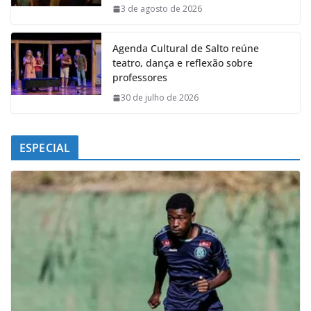
k
p
n
m
3 de agosto de 2026
Agenda Cultural de Salto reúne
teatro, dança e reflexão sobre
professores
30 de julho de 2026
ESPECIAL