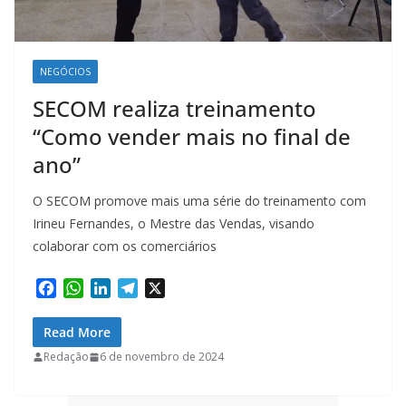
NEGÓCIOS
SECOM realiza treinamento
“Como vender mais no final de
ano”
O SECOM promove mais uma série do treinamento com
Irineu Fernandes, o Mestre das Vendas, visando
colaborar com os comerciários
F
W
L
T
X
a
h
i
e
c
a
n
l
Read More
e
t
k
e
Redação
6 de novembro de 2024
b
s
e
g
o
A
d
r