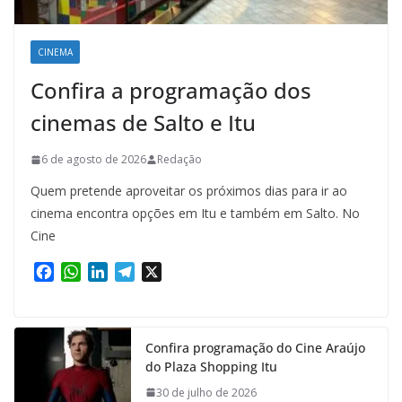
CINEMA
Confira a programação dos
cinemas de Salto e Itu
6 de agosto de 2026
Redação
Quem pretende aproveitar os próximos dias para ir ao
cinema encontra opções em Itu e também em Salto. No
Cine
F
W
L
T
X
a
h
i
e
c
a
n
l
e
t
k
e
Confira programação do Cine Araújo
b
s
e
g
do Plaza Shopping Itu
o
A
d
r
o
p
I
a
30 de julho de 2026