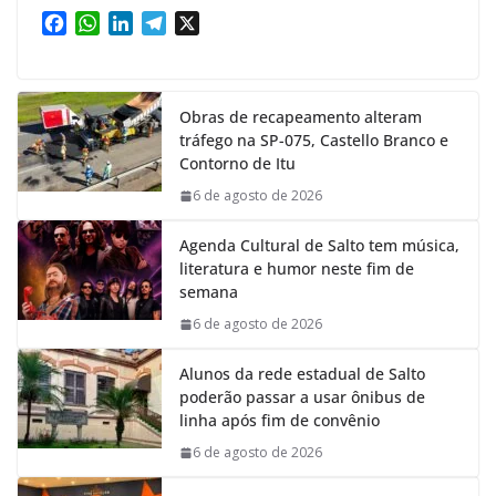
F
W
L
T
X
a
h
i
e
c
a
n
l
e
t
k
e
Obras de recapeamento alteram
b
s
e
g
tráfego na SP-075, Castello Branco e
o
A
d
r
Contorno de Itu
o
p
I
a
k
p
n
m
6 de agosto de 2026
Agenda Cultural de Salto tem música,
literatura e humor neste fim de
semana
6 de agosto de 2026
Alunos da rede estadual de Salto
poderão passar a usar ônibus de
linha após fim de convênio
6 de agosto de 2026