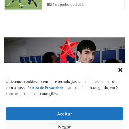
o
p
I
a
24 de junho de 2026
k
p
n
m
Utilizamos cookies essenciais e tecnologias semelhantes de acordo
com a nossa
Política de Privacidade
e, ao continuar navegando, você
concorda com estas condições.
Aceitar
Copyright © 2026
Jornal de Salto
. Todos os direitos reservados.
Negar