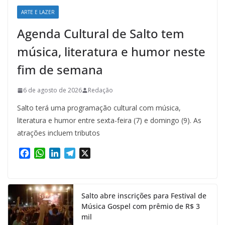
ARTE E LAZER
Agenda Cultural de Salto tem
música, literatura e humor neste
fim de semana
6 de agosto de 2026
Redação
Salto terá uma programação cultural com música,
literatura e humor entre sexta-feira (7) e domingo (9). As
atrações incluem tributos
F
W
L
T
X
a
h
i
e
c
a
n
l
e
t
k
e
Salto abre inscrições para Festival de
b
s
e
g
Música Gospel com prêmio de R$ 3
o
A
d
r
mil
o
p
I
a