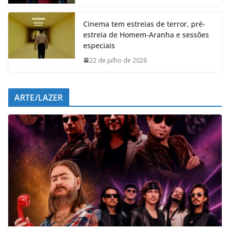
k
p
n
m
Cinema tem estreias de terror, pré-
estreia de Homem-Aranha e sessões
especiais
22 de julho de 2026
ARTE/LAZER