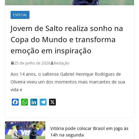
ESPECIAL
Jovem de Salto realiza sonho na
Copa do Mundo e transforma
emoção em inspiração
25 de junho de 2026
Redação
Aos 14 anos, o saltense Gabriel Henrique Rodrigues de
Oliveira viveu um dos momentos mais marcantes de sua
vida e
F
W
L
T
X
a
h
i
e
c
a
n
l
e
t
k
e
Vitória pode colocar Brasil em jogo às
b
s
e
g
14h na segunda
o
A
d
r