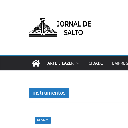
Pular
para
o
conteúdo
ARTE E LAZER
CIDADE
EMPRE
instrumentos
REGIÃO