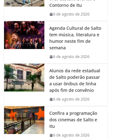
o
p
I
a
Contorno de Itu
k
p
n
m
6 de agosto de 2026
Agenda Cultural de Salto
tem música, literatura e
humor neste fim de
semana
6 de agosto de 2026
Alunos da rede estadual
de Salto poderão passar
a usar ônibus de linha
após fim de convênio
6 de agosto de 2026
Confira a programação
dos cinemas de Salto e
Itu
6 de agosto de 2026