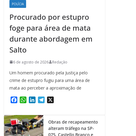
POLÍCIA
Procurado por estupro
foge para área de mata
durante abordagem em
Salto
6 de agosto de 2026
Redação
Um homem procurado pela Justiça pelo
crime de estupro fugiu para uma área de
mata ao perceber a aproximação de
F
W
L
T
X
a
h
i
e
c
a
n
l
e
t
k
e
Obras de recapeamento
b
s
e
g
alteram tráfego na SP-
o
A
d
r
075, Castello Branco e