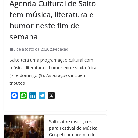
Agenda Cultural de Salto
tem música, literatura e
humor neste fim de
semana
6 de agosto de 2026
Redação
Salto terá uma programação cultural com
música, literatura e humor entre sexta-feira
(7) e domingo (9). As atrações incluem
tributos
F
W
L
T
X
a
h
i
e
c
a
n
l
e
t
k
e
Salto abre inscrições
b
s
e
g
para Festival de Música
o
A
d
r
Gospel com prêmio de
o
p
I
a