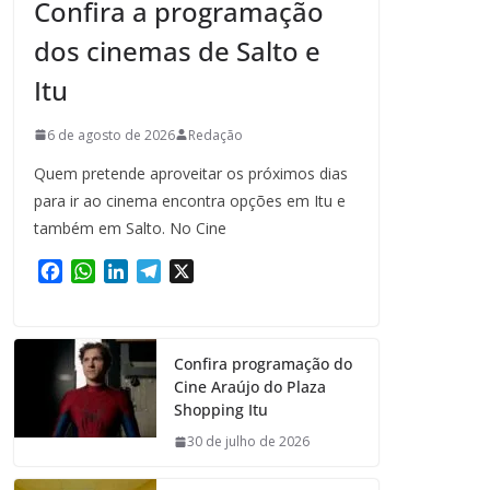
Confira a programação
dos cinemas de Salto e
Itu
6 de agosto de 2026
Redação
Quem pretende aproveitar os próximos dias
para ir ao cinema encontra opções em Itu e
também em Salto. No Cine
F
W
L
T
X
a
h
i
e
c
a
n
l
e
t
k
e
Confira programação do
b
s
e
g
Cine Araújo do Plaza
o
A
d
r
Shopping Itu
o
p
I
a
k
p
n
m
30 de julho de 2026