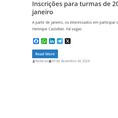
Inscrições para turmas de 
janeiro
A partir de janeiro, os interessados em participa
Henrique Castellari. Há vagas
F
W
L
T
X
a
h
i
e
c
a
n
l
Read More
e
t
k
e
Redacao
30 de dezembro de 2024
b
s
e
g
o
A
d
r
o
p
I
a
k
p
n
m