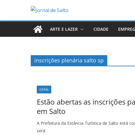
Pular
para
o
conteúdo
ARTE E LAZER
CIDADE
EMPRE
inscrições plenária salto sp
GERAL
Estão abertas as inscrições p
em Salto
A Prefeitura da Estância Turística de Salto está c
será