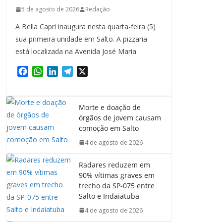
5 de agosto de 2026
Redação
A Bella Capri inaugura nesta quarta-feira (5)
sua primeira unidade em Salto. A pizzaria
está localizada na Avenida José Maria
F
W
L
T
X
a
h
i
e
c
a
n
l
e
t
k
e
Morte e doação de
b
s
e
g
órgãos de jovem causam
o
A
d
r
comoção em Salto
o
p
I
a
4 de agosto de 2026
k
p
n
m
Radares reduzem em
90% vítimas graves em
trecho da SP-075 entre
Salto e Indaiatuba
4 de agosto de 2026