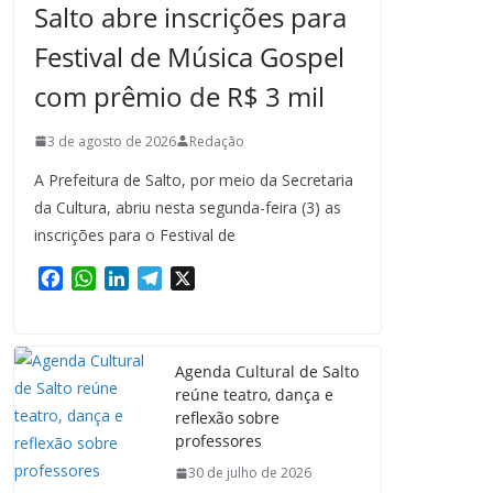
Salto abre inscrições para
Festival de Música Gospel
com prêmio de R$ 3 mil
3 de agosto de 2026
Redação
A Prefeitura de Salto, por meio da Secretaria
da Cultura, abriu nesta segunda-feira (3) as
inscrições para o Festival de
F
W
L
T
X
a
h
i
e
c
a
n
l
e
t
k
e
Agenda Cultural de Salto
b
s
e
g
reúne teatro, dança e
o
A
d
r
reflexão sobre
o
p
I
a
professores
k
p
n
m
30 de julho de 2026