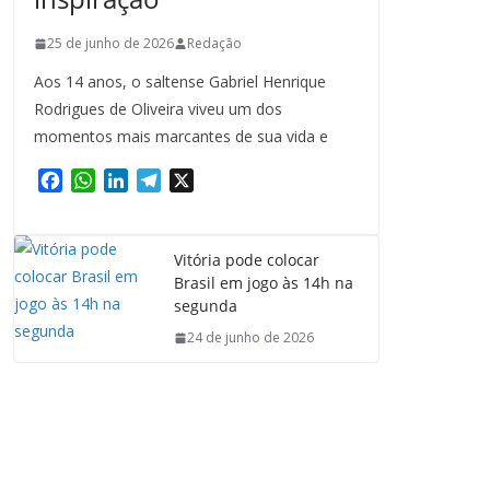
25 de junho de 2026
Redação
Aos 14 anos, o saltense Gabriel Henrique
Rodrigues de Oliveira viveu um dos
momentos mais marcantes de sua vida e
F
W
L
T
X
a
h
i
e
c
a
n
l
e
t
k
e
Vitória pode colocar
b
s
e
g
Brasil em jogo às 14h na
o
A
d
r
segunda
o
p
I
a
24 de junho de 2026
k
p
n
m