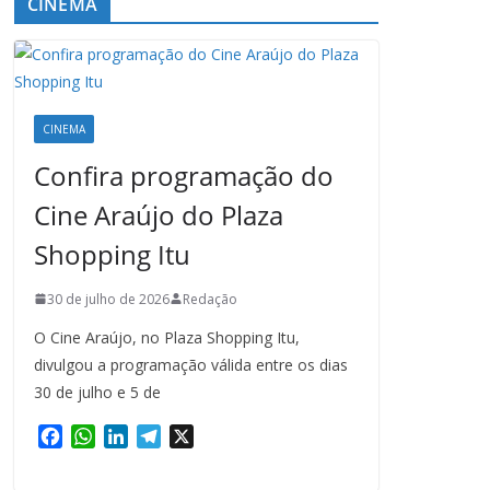
CINEMA
CINEMA
Confira programação do
Cine Araújo do Plaza
Shopping Itu
30 de julho de 2026
Redação
O Cine Araújo, no Plaza Shopping Itu,
divulgou a programação válida entre os dias
30 de julho e 5 de
F
W
L
T
X
a
h
i
e
c
a
n
l