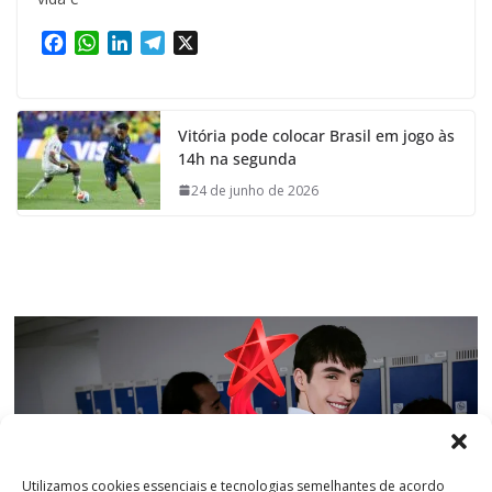
F
W
L
T
X
a
h
i
e
c
a
n
l
e
t
k
e
Vitória pode colocar Brasil em jogo às
b
s
e
g
14h na segunda
o
A
d
r
o
p
I
a
24 de junho de 2026
k
p
n
m
Utilizamos cookies essenciais e tecnologias semelhantes de acordo