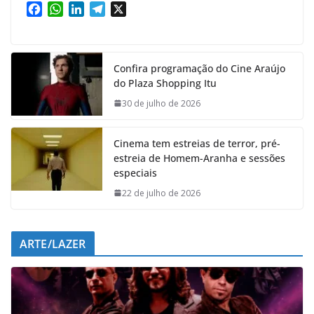
F
W
L
T
X
a
h
i
e
c
a
n
l
e
t
k
e
Confira programação do Cine Araújo
b
s
e
g
do Plaza Shopping Itu
o
A
d
r
o
p
I
a
30 de julho de 2026
k
p
n
m
Cinema tem estreias de terror, pré-
estreia de Homem-Aranha e sessões
especiais
22 de julho de 2026
ARTE/LAZER