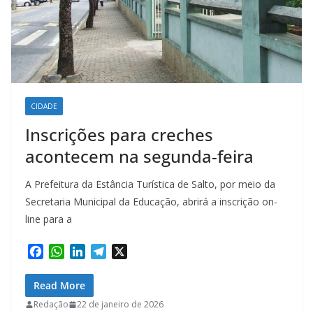
CIDADE
Inscrições para creches
acontecem na segunda-feira
A Prefeitura da Estância Turística de Salto, por meio da
Secretaria Municipal da Educação, abrirá a inscrição on-
line para a
F
W
L
T
X
a
h
i
e
c
a
n
l
Read More
e
t
k
e
Redação
22 de janeiro de 2026