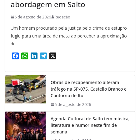
abordagem em Salto
6 de agosto de 2026
Redação
Um homem procurado pela Justiça pelo crime de estupro
fugiu para uma área de mata ao perceber a aproximação
de
F
W
L
T
X
a
h
i
e
c
a
n
l
e
t
k
e
Obras de recapeamento alteram
b
s
e
g
tráfego na SP-075, Castello Branco e
o
A
d
r
Contorno de Itu
o
p
I
a
k
p
n
m
6 de agosto de 2026
Agenda Cultural de Salto tem música,
literatura e humor neste fim de
semana