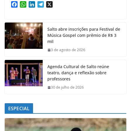
F
W
L
T
X
a
h
i
e
c
a
n
l
e
t
k
e
Salto abre inscrições para Festival de
b
s
e
g
Música Gospel com prêmio de R$ 3
o
A
d
r
mil
o
p
I
a
k
p
n
m
3 de agosto de 2026
Agenda Cultural de Salto reúne
teatro, dança e reflexão sobre
professores
30 de julho de 2026
ESPECIAL