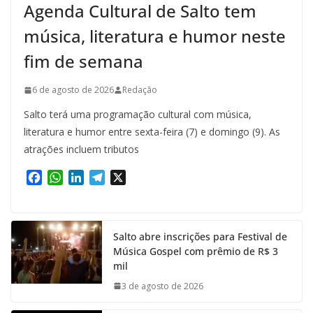
Agenda Cultural de Salto tem
música, literatura e humor neste
fim de semana
6 de agosto de 2026
Redação
Salto terá uma programação cultural com música,
literatura e humor entre sexta-feira (7) e domingo (9). As
atrações incluem tributos
F
W
L
T
X
a
h
i
e
c
a
n
l
e
t
k
e
Salto abre inscrições para Festival de
b
s
e
g
Música Gospel com prêmio de R$ 3
o
A
d
r
mil
o
p
I
a
k
p
n
m
3 de agosto de 2026