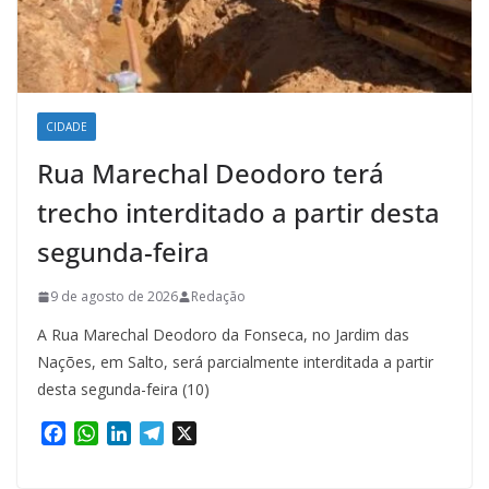
CIDADE
Rua Marechal Deodoro terá
trecho interditado a partir desta
segunda-feira
9 de agosto de 2026
Redação
A Rua Marechal Deodoro da Fonseca, no Jardim das
Nações, em Salto, será parcialmente interditada a partir
desta segunda-feira (10)
F
W
L
T
X
a
h
i
e
c
a
n
l