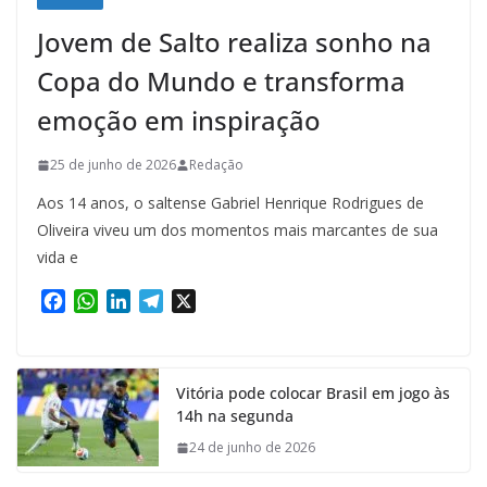
Jovem de Salto realiza sonho na
Copa do Mundo e transforma
emoção em inspiração
25 de junho de 2026
Redação
Aos 14 anos, o saltense Gabriel Henrique Rodrigues de
Oliveira viveu um dos momentos mais marcantes de sua
vida e
F
W
L
T
X
a
h
i
e
c
a
n
l
e
t
k
e
Vitória pode colocar Brasil em jogo às
b
s
e
g
14h na segunda
o
A
d
r
o
p
I
a
24 de junho de 2026
k
p
n
m