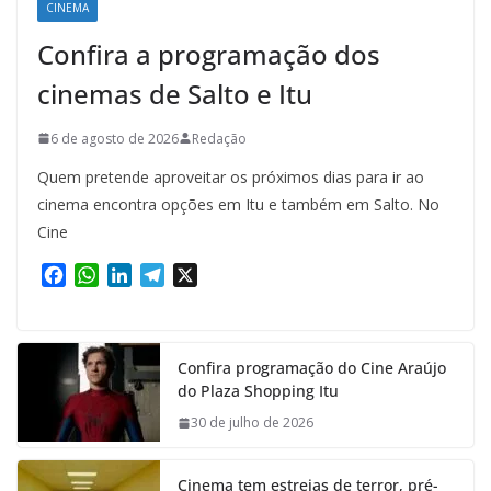
CINEMA
Confira a programação dos
cinemas de Salto e Itu
6 de agosto de 2026
Redação
Quem pretende aproveitar os próximos dias para ir ao
cinema encontra opções em Itu e também em Salto. No
Cine
F
W
L
T
X
a
h
i
e
c
a
n
l
e
t
k
e
Confira programação do Cine Araújo
b
s
e
g
do Plaza Shopping Itu
o
A
d
r
o
p
I
a
30 de julho de 2026
k
p
n
m
Cinema tem estreias de terror, pré-