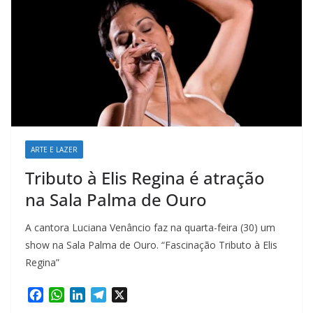
ARTE E LAZER
Tributo à Elis Regina é atração
na Sala Palma de Ouro
A cantora Luciana Venâncio faz na quarta-feira (30) um
show na Sala Palma de Ouro. “Fascinação Tributo à Elis
Regina”
F
W
L
T
X
a
h
i
e