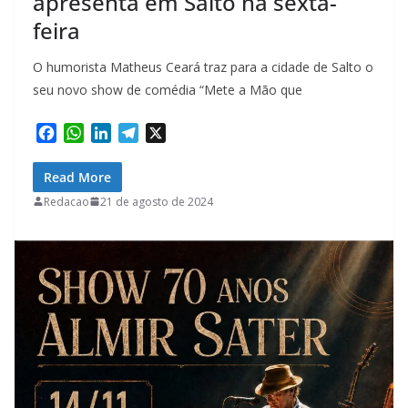
apresenta em Salto na sexta-
feira
O humorista Matheus Ceará traz para a cidade de Salto o
seu novo show de comédia “Mete a Mão que
F
W
L
T
X
a
h
i
e
c
a
n
l
Read More
e
t
k
e
Redacao
21 de agosto de 2024
b
s
e
g
o
A
d
r
o
p
I
a
k
p
n
m