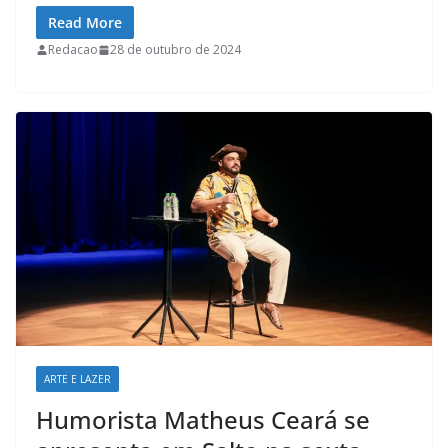
c
a
n
l
Read More
e
t
k
e
Redacao
28 de outubro de 2024
b
s
e
g
o
A
d
r
o
p
I
a
k
p
n
m
ARTE E LAZER
Humorista Matheus Ceará se