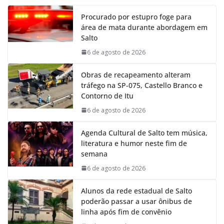
e
t
k
e
Procurado por estupro foge para
b
s
e
g
área de mata durante abordagem em
o
A
d
r
Salto
o
p
I
a
k
p
n
m
6 de agosto de 2026
Obras de recapeamento alteram
tráfego na SP-075, Castello Branco e
Contorno de Itu
6 de agosto de 2026
Agenda Cultural de Salto tem música,
literatura e humor neste fim de
semana
6 de agosto de 2026
Alunos da rede estadual de Salto
poderão passar a usar ônibus de
linha após fim de convênio