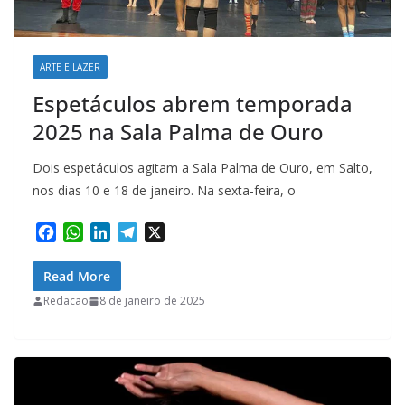
ARTE E LAZER
Espetáculos abrem temporada
2025 na Sala Palma de Ouro
Dois espetáculos agitam a Sala Palma de Ouro, em Salto,
nos dias 10 e 18 de janeiro. Na sexta-feira, o
F
W
L
T
X
a
h
i
e
c
a
n
l
Read More
e
t
k
e
Redacao
8 de janeiro de 2025
b
s
e
g
o
A
d
r
o
p
I
a
k
p
n
m