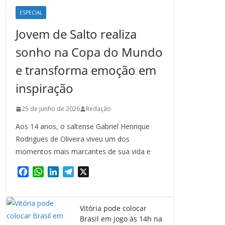
ESPECIAL
Jovem de Salto realiza
sonho na Copa do Mundo
e transforma emoção em
inspiração
25 de junho de 2026
Redação
Aos 14 anos, o saltense Gabriel Henrique
Rodrigues de Oliveira viveu um dos
momentos mais marcantes de sua vida e
F
W
L
T
X
a
h
i
e
c
a
n
l
e
t
k
e
Vitória pode colocar
b
s
e
g
Brasil em jogo às 14h na