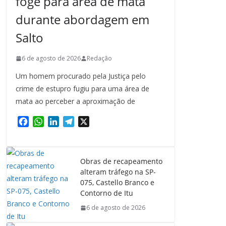
foge para área de mata
durante abordagem em
Salto
6 de agosto de 2026
Redação
Um homem procurado pela Justiça pelo
crime de estupro fugiu para uma área de
mata ao perceber a aproximação de
F
W
L
T
X
a
h
i
e
c
a
n
l
e
t
k
e
Obras de recapeamento
b
s
e
g
alteram tráfego na SP-
o
A
d
r
075, Castello Branco e
o
p
I
a
Contorno de Itu
k
p
n
m
6 de agosto de 2026