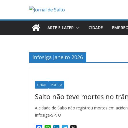
Pular
para
o
conteúdo
ARTE E LAZER
CIDADE
EMPRE
infosiga janeiro 2026
GERAL
POLÍCIA
Salto não teve mortes no trân
A cidade de Salto não registrou mortes em aciden
Infosiga-SP. O