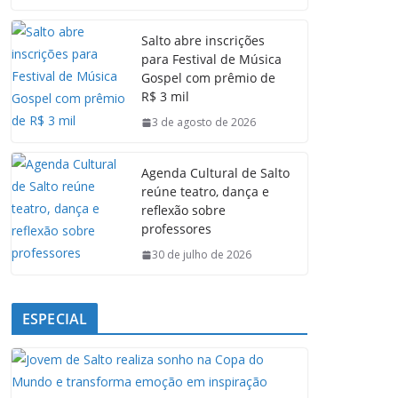
c
a
n
l
e
t
k
e
Salto abre inscrições
b
s
e
g
para Festival de Música
o
A
d
r
Gospel com prêmio de
o
p
I
a
R$ 3 mil
k
p
n
m
3 de agosto de 2026
Agenda Cultural de Salto
reúne teatro, dança e
reflexão sobre
professores
30 de julho de 2026
ESPECIAL