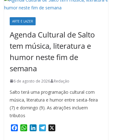
ARTE E LAZER
Agenda Cultural de Salto
tem música, literatura e
humor neste fim de
semana
6 de agosto de 2026
Redação
Salto terá uma programação cultural com
música, literatura e humor entre sexta-feira
(7) e domingo (9). As atrações incluem
tributos
F
W
L
T
X
a
h
i
e