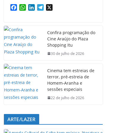
F
W
L
T
X
a
h
i
e
c
a
n
l
e
t
k
e
Confira programação do
b
s
e
g
Cine Araújo do Plaza
o
A
d
r
Shopping Itu
o
p
I
a
k
p
n
m
30 de julho de 2026
Cinema tem estreias de
terror, pré-estreia de
Homem-Aranha e
sessões especiais
22 de julho de 2026
ARTE/LAZER