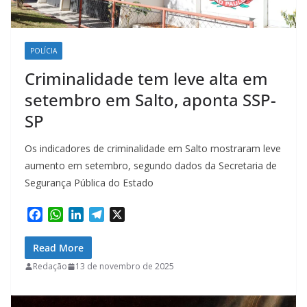
POLÍCIA
Criminalidade tem leve alta em
setembro em Salto, aponta SSP-
SP
Os indicadores de criminalidade em Salto mostraram leve
aumento em setembro, segundo dados da Secretaria de
Segurança Pública do Estado
F
W
L
T
X
a
h
i
e
c
a
n
l
Read More
e
t
k
e
Redação
13 de novembro de 2025
b
s
e
g
o
A
d
r
o
p
I
a