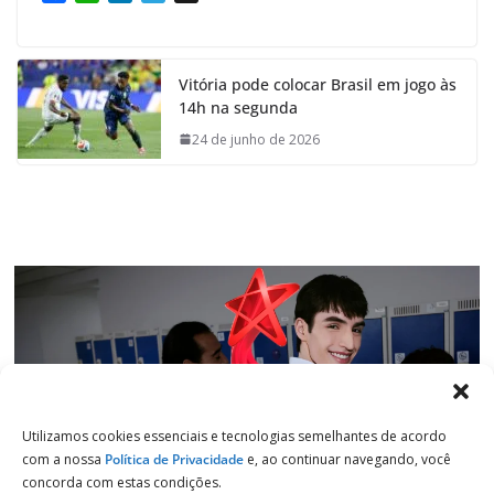
a
h
i
e
c
a
n
l
e
t
k
e
Vitória pode colocar Brasil em jogo às
b
s
e
g
14h na segunda
o
A
d
r
o
p
I
a
24 de junho de 2026
k
p
n
m
Utilizamos cookies essenciais e tecnologias semelhantes de acordo
com a nossa
Política de Privacidade
e, ao continuar navegando, você
concorda com estas condições.