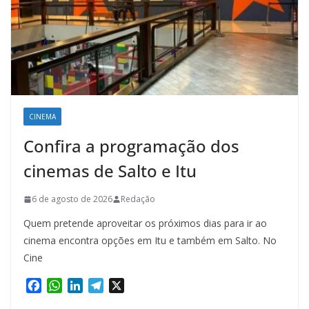
CINEMA
Confira a programação dos
cinemas de Salto e Itu
6 de agosto de 2026
Redação
Quem pretende aproveitar os próximos dias para ir ao
cinema encontra opções em Itu e também em Salto. No
Cine
F
W
L
T
X
a
h
i
e