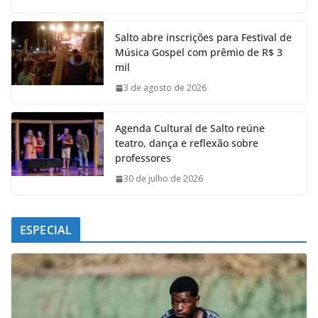
c
a
n
l
e
t
k
e
Salto abre inscrições para Festival de
b
s
e
g
Música Gospel com prêmio de R$ 3
o
A
d
r
mil
o
p
I
a
k
p
n
m
3 de agosto de 2026
Agenda Cultural de Salto reúne
teatro, dança e reflexão sobre
professores
30 de julho de 2026
ESPECIAL