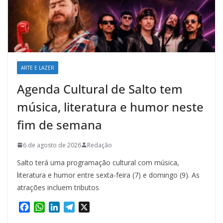
ARTE E LAZER
Agenda Cultural de Salto tem
música, literatura e humor neste
fim de semana
6 de agosto de 2026
Redação
Salto terá uma programação cultural com música,
literatura e humor entre sexta-feira (7) e domingo (9). As
atrações incluem tributos
F
W
L
T
X
a
h
i
e