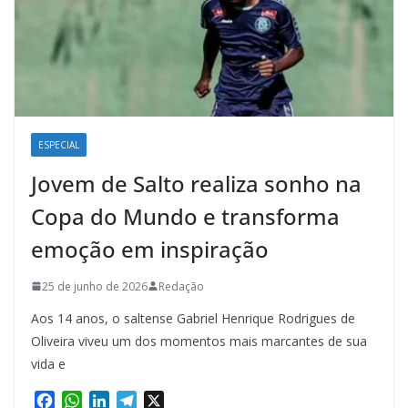
ESPECIAL
Jovem de Salto realiza sonho na
Copa do Mundo e transforma
emoção em inspiração
25 de junho de 2026
Redação
Aos 14 anos, o saltense Gabriel Henrique Rodrigues de
Oliveira viveu um dos momentos mais marcantes de sua
vida e
F
W
L
T
X