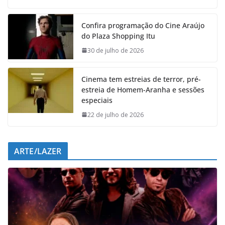
c
a
n
l
e
t
k
e
Confira programação do Cine Araújo
b
s
e
g
do Plaza Shopping Itu
o
A
d
r
o
p
I
a
30 de julho de 2026
k
p
n
m
Cinema tem estreias de terror, pré-
estreia de Homem-Aranha e sessões
especiais
22 de julho de 2026
ARTE/LAZER