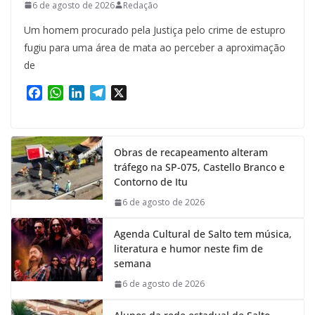
6 de agosto de 2026
Redação
Um homem procurado pela Justiça pelo crime de estupro
fugiu para uma área de mata ao perceber a aproximação
de
F
W
L
T
X
a
h
i
e
c
a
n
l
e
t
k
e
Obras de recapeamento alteram
b
s
e
g
tráfego na SP-075, Castello Branco e
o
A
d
r
Contorno de Itu
o
p
I
a
k
p
n
m
6 de agosto de 2026
Agenda Cultural de Salto tem música,
literatura e humor neste fim de
semana
6 de agosto de 2026