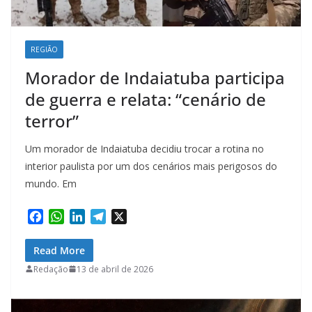
REGIÃO
Morador de Indaiatuba participa
de guerra e relata: “cenário de
terror”
Um morador de Indaiatuba decidiu trocar a rotina no
interior paulista por um dos cenários mais perigosos do
mundo. Em
F
W
L
T
X
a
h
i
e
c
a
n
l
Read More
e
t
k
e
Redação
13 de abril de 2026
b
s
e
g
o
A
d
r
o
p
I
a