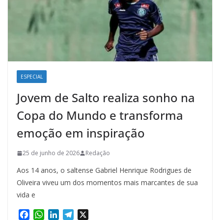
ESPECIAL
Jovem de Salto realiza sonho na
Copa do Mundo e transforma
emoção em inspiração
25 de junho de 2026
Redação
Aos 14 anos, o saltense Gabriel Henrique Rodrigues de
Oliveira viveu um dos momentos mais marcantes de sua
vida e
F
W
L
T
X