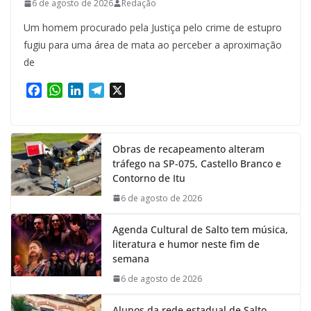
6 de agosto de 2026
Redação
Um homem procurado pela Justiça pelo crime de estupro
fugiu para uma área de mata ao perceber a aproximação
de
F
W
L
T
X
a
h
i
e
c
a
n
l
e
t
k
e
Obras de recapeamento alteram
b
s
e
g
tráfego na SP-075, Castello Branco e
o
A
d
r
Contorno de Itu
o
p
I
a
k
p
n
m
6 de agosto de 2026
Agenda Cultural de Salto tem música,
literatura e humor neste fim de
semana
6 de agosto de 2026
Alunos da rede estadual de Salto