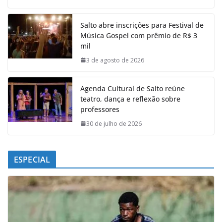
c
a
n
l
e
t
k
e
Salto abre inscrições para Festival de
b
s
e
g
Música Gospel com prêmio de R$ 3
o
A
d
r
mil
o
p
I
a
k
p
n
m
3 de agosto de 2026
Agenda Cultural de Salto reúne
teatro, dança e reflexão sobre
professores
30 de julho de 2026
ESPECIAL