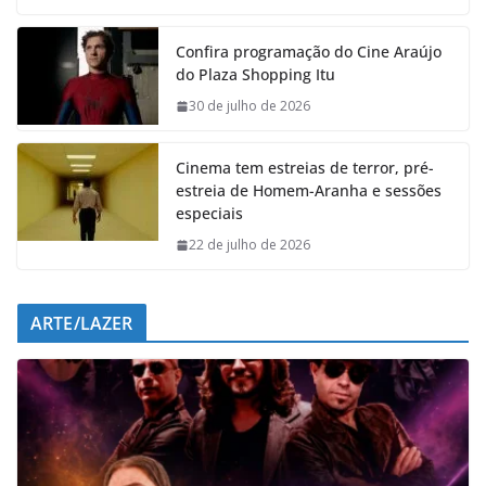
c
a
n
l
e
t
k
e
Confira programação do Cine Araújo
b
s
e
g
do Plaza Shopping Itu
o
A
d
r
o
p
I
a
30 de julho de 2026
k
p
n
m
Cinema tem estreias de terror, pré-
estreia de Homem-Aranha e sessões
especiais
22 de julho de 2026
ARTE/LAZER