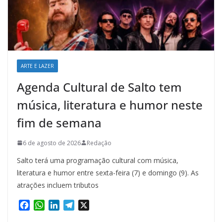
ARTE E LAZER
Agenda Cultural de Salto tem
música, literatura e humor neste
fim de semana
6 de agosto de 2026
Redação
Salto terá uma programação cultural com música,
literatura e humor entre sexta-feira (7) e domingo (9). As
atrações incluem tributos
F
W
L
T
X
a
h
i
e