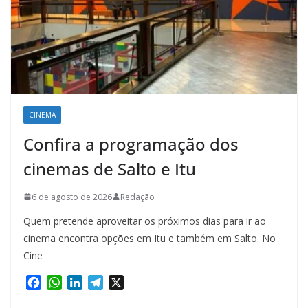
CINEMA
Confira a programação dos
cinemas de Salto e Itu
6 de agosto de 2026
Redação
Quem pretende aproveitar os próximos dias para ir ao
cinema encontra opções em Itu e também em Salto. No
Cine
F
W
L
T
X
a
h
i
e