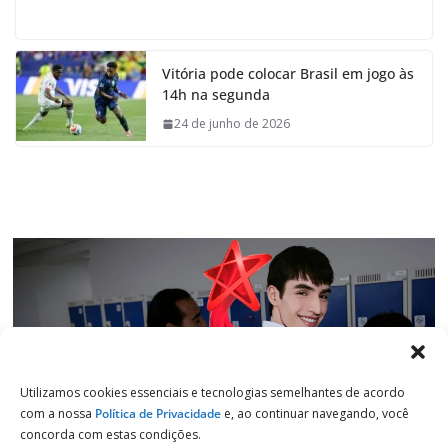
a
h
i
e
c
a
n
l
e
t
k
e
Vitória pode colocar Brasil em jogo às
b
s
e
g
14h na segunda
o
A
d
r
o
p
I
a
24 de junho de 2026
k
p
n
m
Utilizamos cookies essenciais e tecnologias semelhantes de acordo
com a nossa
Política de Privacidade
e, ao continuar navegando, você
concorda com estas condições.