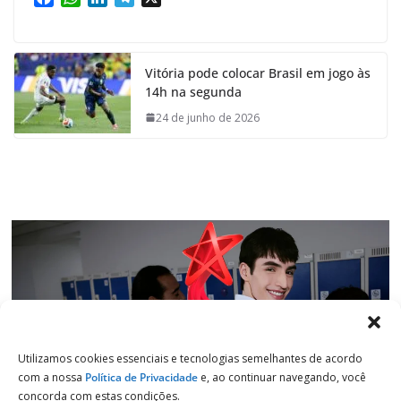
a
h
i
e
c
a
n
l
e
t
k
e
Vitória pode colocar Brasil em jogo às
b
s
e
g
14h na segunda
o
A
d
r
o
p
I
a
24 de junho de 2026
k
p
n
m
Utilizamos cookies essenciais e tecnologias semelhantes de acordo
com a nossa
Política de Privacidade
e, ao continuar navegando, você
concorda com estas condições.