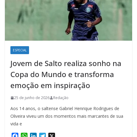
ESPECIAL
Jovem de Salto realiza sonho na
Copa do Mundo e transforma
emoção em inspiração
25 de junho de 2026
Redação
Aos 14 anos, o saltense Gabriel Henrique Rodrigues de
Oliveira viveu um dos momentos mais marcantes de sua
vida e
F
W
L
T
X