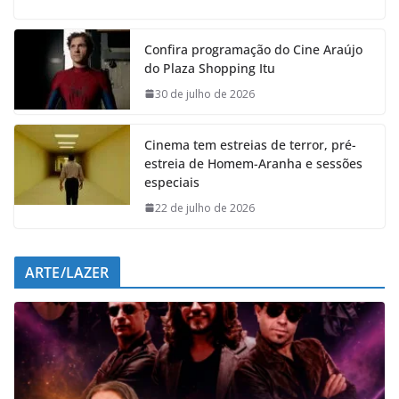
c
a
n
l
e
t
k
e
Confira programação do Cine Araújo
b
s
e
g
do Plaza Shopping Itu
o
A
d
r
o
p
I
a
30 de julho de 2026
k
p
n
m
Cinema tem estreias de terror, pré-
estreia de Homem-Aranha e sessões
especiais
22 de julho de 2026
ARTE/LAZER