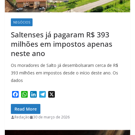
NEGÓCIOS
Saltenses já pagaram R$ 393
milhões em impostos apenas
neste ano
Os moradores de Salto já desembolsaram cerca de R$
393 milhões em impostos desde o início deste ano. Os
dados
F
W
L
T
X
a
h
i
e
c
a
n
l
Read More
e
t
k
e
Redação
30 de março de 2026
b
s
e
g
o
A
d
r
o
p
I
a