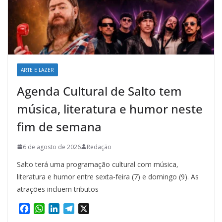
ARTE E LAZER
Agenda Cultural de Salto tem
música, literatura e humor neste
fim de semana
6 de agosto de 2026
Redação
Salto terá uma programação cultural com música,
literatura e humor entre sexta-feira (7) e domingo (9). As
atrações incluem tributos
F
W
L
T
X
a
h
i
e