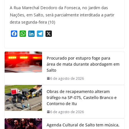
A Rua Marechal Deodoro da Fonseca, no Jardim das
Nações, em Salto, será parcialmente interditada a partir
desta segunda-feira (10)
F
W
L
T
X
a
h
i
e
c
a
n
l
e
t
k
e
Procurado por estupro foge para
b
s
e
g
área de mata durante abordagem em
o
A
d
r
Salto
o
p
I
a
k
p
n
m
6 de agosto de 2026
Obras de recapeamento alteram
tráfego na SP-075, Castello Branco e
Contorno de Itu
6 de agosto de 2026
Agenda Cultural de Salto tem música,