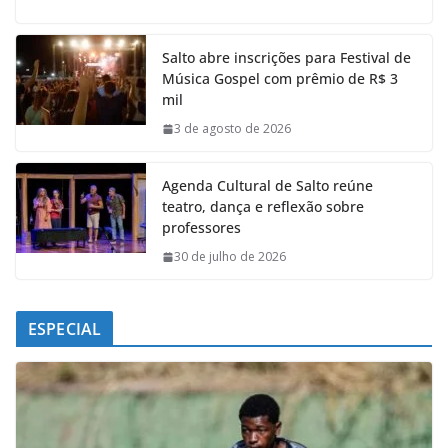
c
a
n
l
e
t
k
e
Salto abre inscrições para Festival de
b
s
e
g
Música Gospel com prêmio de R$ 3
o
A
d
r
mil
o
p
I
a
k
p
n
m
3 de agosto de 2026
Agenda Cultural de Salto reúne
teatro, dança e reflexão sobre
professores
30 de julho de 2026
ESPECIAL