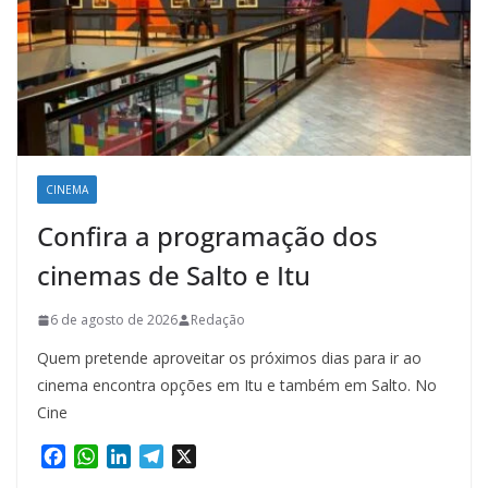
CINEMA
Confira a programação dos
cinemas de Salto e Itu
6 de agosto de 2026
Redação
Quem pretende aproveitar os próximos dias para ir ao
cinema encontra opções em Itu e também em Salto. No
Cine
F
W
L
T
X
a
h
i
e