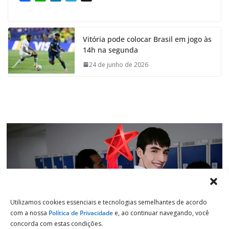
a
h
i
e
c
a
n
l
e
t
k
e
Vitória pode colocar Brasil em jogo às
b
s
e
g
14h na segunda
o
A
d
r
o
p
I
a
24 de junho de 2026
k
p
n
m
Utilizamos cookies essenciais e tecnologias semelhantes de acordo
com a nossa
Política de Privacidade
e, ao continuar navegando, você
concorda com estas condições.