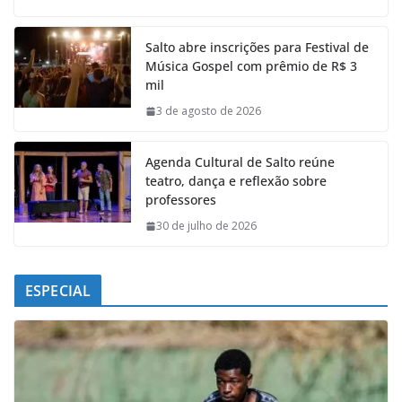
c
a
n
l
e
t
k
e
Salto abre inscrições para Festival de
b
s
e
g
Música Gospel com prêmio de R$ 3
o
A
d
r
mil
o
p
I
a
k
p
n
m
3 de agosto de 2026
Agenda Cultural de Salto reúne
teatro, dança e reflexão sobre
professores
30 de julho de 2026
ESPECIAL