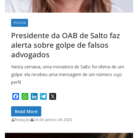
POLÍCIA
Presidente da OAB de Salto faz
alerta sobre golpe de falsos
advogados
Nesta semana, uma moradora de Salto foi vítima de um
golpe: ela recebeu uma mensagem de um número cujo
perfil
F
W
L
T
X
a
h
i
e
c
a
n
l
Read More
e
t
k
e
Redação
24 de janeiro de 2025
b
s
e
g
o
A
d
r
o
p
I
a