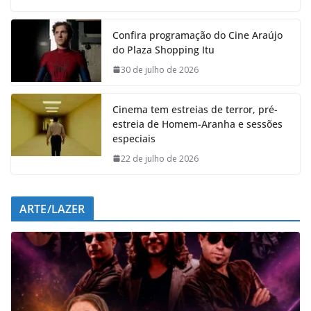
c
a
n
l
e
t
k
e
Confira programação do Cine Araújo
b
s
e
g
do Plaza Shopping Itu
o
A
d
r
o
p
I
a
30 de julho de 2026
k
p
n
m
Cinema tem estreias de terror, pré-
estreia de Homem-Aranha e sessões
especiais
22 de julho de 2026
ARTE/LAZER