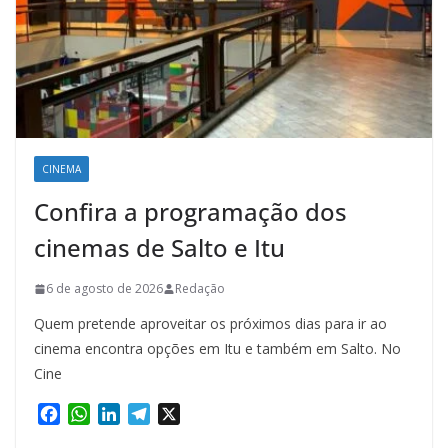
CINEMA
Confira a programação dos
cinemas de Salto e Itu
6 de agosto de 2026
Redação
Quem pretende aproveitar os próximos dias para ir ao
cinema encontra opções em Itu e também em Salto. No
Cine
F
W
L
T
X
a
h
i
e