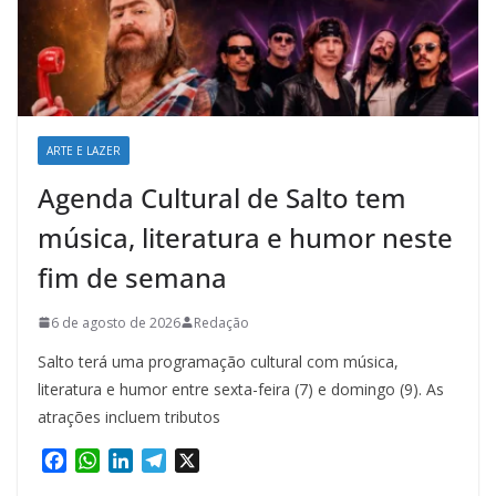
ARTE E LAZER
Agenda Cultural de Salto tem
música, literatura e humor neste
fim de semana
6 de agosto de 2026
Redação
Salto terá uma programação cultural com música,
literatura e humor entre sexta-feira (7) e domingo (9). As
atrações incluem tributos
F
W
L
T
X
a
h
i
e