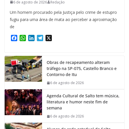
6 de agosto de 2026
Redação
Um homem procurado pela Justiça pelo crime de estupro
fugiu para uma área de mata ao perceber a aproximação
de
F
W
L
T
X
a
h
i
e
c
a
n
l
e
t
k
e
Obras de recapeamento alteram
b
s
e
g
tráfego na SP-075, Castello Branco e
o
A
d
r
Contorno de Itu
o
p
I
a
k
p
n
m
6 de agosto de 2026
Agenda Cultural de Salto tem música,
literatura e humor neste fim de
semana
6 de agosto de 2026