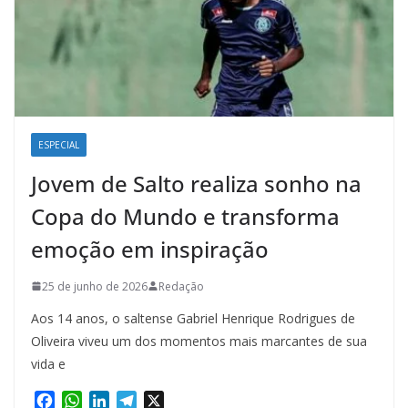
ESPECIAL
Jovem de Salto realiza sonho na
Copa do Mundo e transforma
emoção em inspiração
25 de junho de 2026
Redação
Aos 14 anos, o saltense Gabriel Henrique Rodrigues de
Oliveira viveu um dos momentos mais marcantes de sua
vida e
F
W
L
T
X