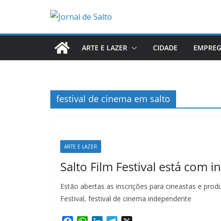
Pular
para
o
conteúdo
ARTE E LAZER
CIDADE
EMPRE
festival de cinema em salto
ARTE E LAZER
Salto Film Festival está com i
Estão abertas as inscrições para cineastas e produ
Festival, festival de cinema independente