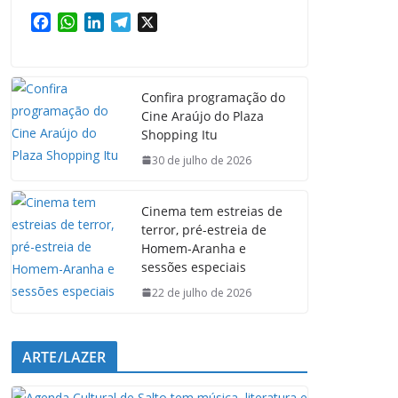
F
W
L
T
X
a
h
i
e
c
a
n
l
e
t
k
e
Confira programação do
b
s
e
g
Cine Araújo do Plaza
o
A
d
r
Shopping Itu
o
p
I
a
k
p
n
m
30 de julho de 2026
Cinema tem estreias de
terror, pré-estreia de
Homem-Aranha e
sessões especiais
22 de julho de 2026
ARTE/LAZER