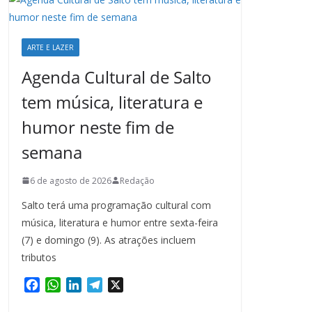
ARTE E LAZER
Agenda Cultural de Salto
tem música, literatura e
humor neste fim de
semana
6 de agosto de 2026
Redação
Salto terá uma programação cultural com
música, literatura e humor entre sexta-feira
(7) e domingo (9). As atrações incluem
tributos
F
W
L
T
X
a
h
i
e