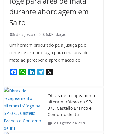
foge para área de mata
durante abordagem em
Salto
6 de agosto de 2026
Redação
Um homem procurado pela Justiça pelo
crime de estupro fugiu para uma área de
mata ao perceber a aproximação de
F
W
L
T
X
a
h
i
e
c
a
n
l
e
t
k
e
Obras de recapeamento
b
s
e
g
alteram tráfego na SP-
o
A
d
r
075, Castello Branco e
o
p
I
a
Contorno de Itu
k
p
n
m
6 de agosto de 2026