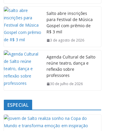
c
a
n
l
e
t
k
e
Salto abre inscrições
b
s
e
g
para Festival de Música
o
A
d
r
Gospel com prêmio de
o
p
I
a
R$ 3 mil
k
p
n
m
3 de agosto de 2026
Agenda Cultural de Salto
reúne teatro, dança e
reflexão sobre
professores
30 de julho de 2026
ESPECIAL