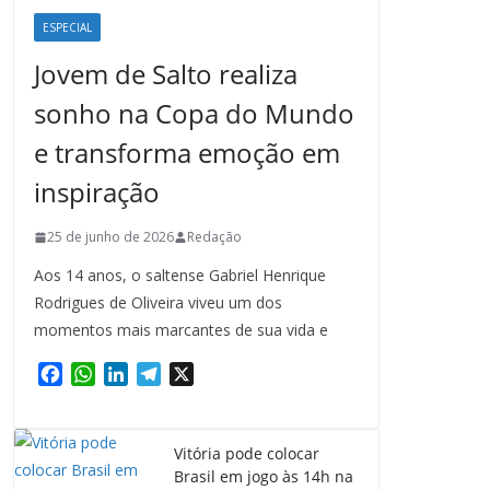
ESPECIAL
Jovem de Salto realiza
sonho na Copa do Mundo
e transforma emoção em
inspiração
25 de junho de 2026
Redação
Aos 14 anos, o saltense Gabriel Henrique
Rodrigues de Oliveira viveu um dos
momentos mais marcantes de sua vida e
F
W
L
T
X
a
h
i
e
c
a
n
l
e
t
k
e
Vitória pode colocar
b
s
e
g
Brasil em jogo às 14h na