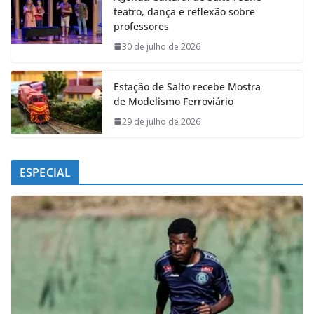
teatro, dança e reflexão sobre
o
A
d
r
professores
o
p
I
a
k
p
n
m
30 de julho de 2026
Estação de Salto recebe Mostra
de Modelismo Ferroviário
29 de julho de 2026
ESPECIAL