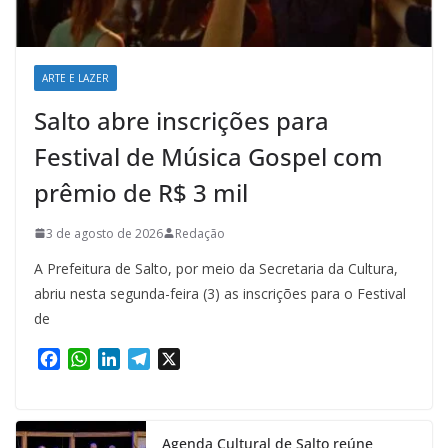
ARTE E LAZER
Salto abre inscrições para
Festival de Música Gospel com
prêmio de R$ 3 mil
3 de agosto de 2026
Redação
A Prefeitura de Salto, por meio da Secretaria da Cultura,
abriu nesta segunda-feira (3) as inscrições para o Festival
de
F
W
L
T
X
a
h
i
e
c
a
n
l
e
t
k
e
Agenda Cultural de Salto reúne
b
s
e
g