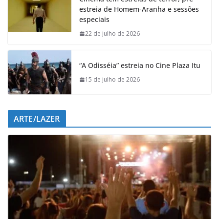
b
s
e
g
estreia de Homem-Aranha e sessões
o
A
d
r
especiais
o
p
I
a
k
p
n
m
22 de julho de 2026
“A Odisséia” estreia no Cine Plaza Itu
15 de julho de 2026
ARTE/LAZER