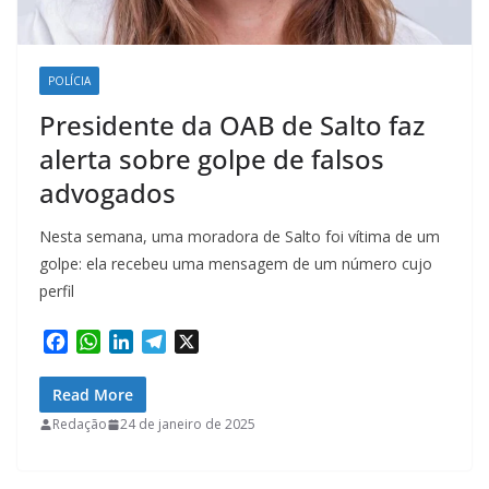
POLÍCIA
Presidente da OAB de Salto faz
alerta sobre golpe de falsos
advogados
Nesta semana, uma moradora de Salto foi vítima de um
golpe: ela recebeu uma mensagem de um número cujo
perfil
F
W
L
T
X
a
h
i
e
c
a
n
l
Read More
e
t
k
e
Redação
24 de janeiro de 2025
b
s
e
g
o
A
d
r
o
p
I
a