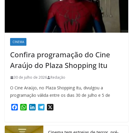
CINEMA
Confira programação do Cine
Araújo do Plaza Shopping Itu
30 de julho de 2026
Redação
O Cine Araújo, no Plaza Shopping Itu, divulgou a
programação válida entre os dias 30 de julho e 5 de
F
W
L
T
X
a
h
i
e
c
a
n
l
e
t
k
e
Cinema tem estreias de terror, pré-