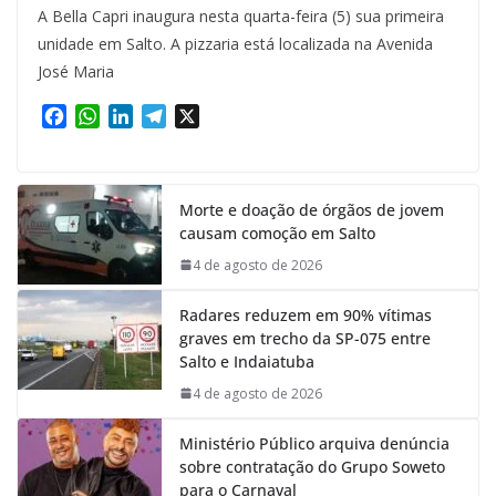
A Bella Capri inaugura nesta quarta-feira (5) sua primeira
unidade em Salto. A pizzaria está localizada na Avenida
José Maria
F
W
L
T
X
a
h
i
e
c
a
n
l
e
t
k
e
Morte e doação de órgãos de jovem
b
s
e
g
causam comoção em Salto
o
A
d
r
o
p
I
a
4 de agosto de 2026
k
p
n
m
Radares reduzem em 90% vítimas
graves em trecho da SP-075 entre
Salto e Indaiatuba
4 de agosto de 2026
Ministério Público arquiva denúncia
sobre contratação do Grupo Soweto
para o Carnaval