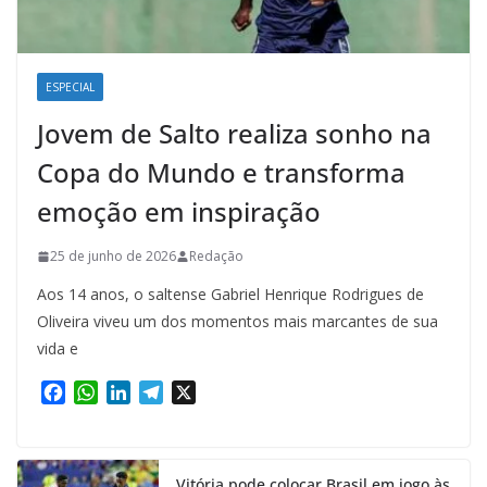
ESPECIAL
Jovem de Salto realiza sonho na
Copa do Mundo e transforma
emoção em inspiração
25 de junho de 2026
Redação
Aos 14 anos, o saltense Gabriel Henrique Rodrigues de
Oliveira viveu um dos momentos mais marcantes de sua
vida e
F
W
L
T
X
a
h
i
e
c
a
n
l
e
t
k
e
Vitória pode colocar Brasil em jogo às