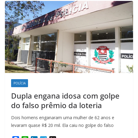
k
p
n
m
POLÍCIA
Dupla engana idosa com golpe
do falso prêmio da loteria
Dois homens enganaram uma mulher de 62 anos e
levaram quase R$ 20 mil. Ela caiu no golpe do falso