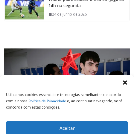
b
s
e
g
14h na segunda
o
A
d
r
o
p
I
a
24 de junho de 2026
k
p
n
m
Utilizamos cookies essenciais e tecnologias semelhantes de acordo
com a nossa
Política de Privacidade
e, ao continuar navegando, você
concorda com estas condições.
Aceitar