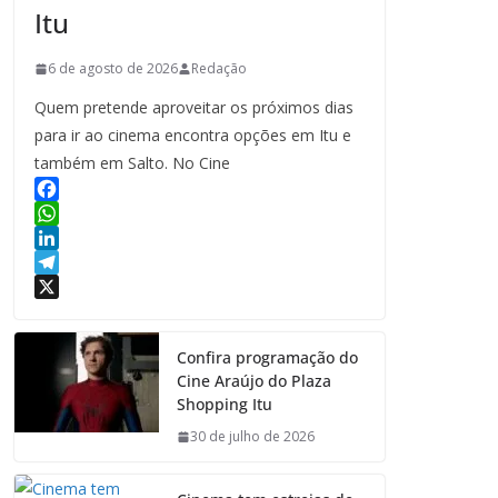
Itu
6 de agosto de 2026
Redação
Quem pretende aproveitar os próximos dias
para ir ao cinema encontra opções em Itu e
também em Salto. No Cine
F
a
W
c
h
L
e
a
i
T
b
t
n
e
X
o
s
k
l
Confira programação do
o
A
e
e
Cine Araújo do Plaza
k
p
d
g
Shopping Itu
p
I
r
n
a
30 de julho de 2026
m