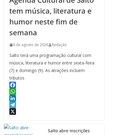
tem música, literatura e
humor neste fim de
semana
6 de agosto de 2026
Redação
Salto terá uma programação cultural com
música, literatura e humor entre sexta-feira
(7) e domingo (9). As atrações incluem
tributos
F
a
W
c
h
L
e
a
i
T
b
t
n
e
X
o
s
k
l
Salto abre inscrições
o
A
e
e