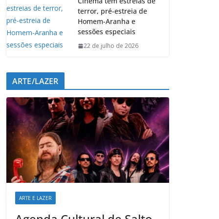
Cinema tem estreias de
terror, pré-estreia de
Homem-Aranha e
sessões especiais
22 de julho de 2026
ARTE/LAZER
ARTE E LAZER
Agenda Cultural de Salto