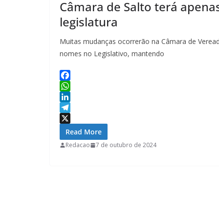
Câmara de Salto terá apenas
legislatura
Muitas mudanças ocorrerão na Câmara de Vereador
nomes no Legislativo, mantendo
F
a
W
c
h
L
e
a
i
T
b
t
n
e
X
Read More
o
s
k
l
Redacao
7 de outubro de 2024
o
A
e
e
k
p
d
g
p
I
r
n
a
m