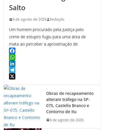
Salto
6 de agosto de 2026
Redação
Um homem procurado pela Justiça pelo
crime de estupro fugiu para uma área de
mata ao perceber a aproximação de
F
a
W
c
h
L
e
a
i
T
b
t
n
e
X
o
s
k
l
Obras de recapeamento
o
A
e
e
alteram tráfego na SP-
k
p
d
g
075, Castello Branco e
p
I
r
Contorno de Itu
n
a
6 de agosto de 2026
m