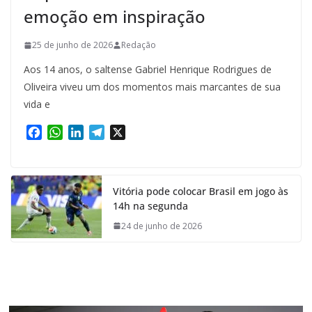
emoção em inspiração
25 de junho de 2026
Redação
Aos 14 anos, o saltense Gabriel Henrique Rodrigues de
Oliveira viveu um dos momentos mais marcantes de sua
vida e
F
W
L
T
X
a
h
i
e
c
a
n
l
e
t
k
e
Vitória pode colocar Brasil em jogo às
b
s
e
g
14h na segunda
o
A
d
r
o
p
I
a
24 de junho de 2026
k
p
n
m