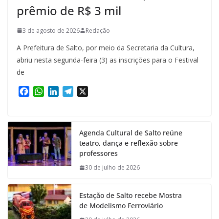
prêmio de R$ 3 mil
3 de agosto de 2026
Redação
A Prefeitura de Salto, por meio da Secretaria da Cultura,
abriu nesta segunda-feira (3) as inscrições para o Festival
de
F
W
L
T
X
a
h
i
e
c
a
n
l
e
t
k
e
Agenda Cultural de Salto reúne
b
s
e
g
teatro, dança e reflexão sobre
o
A
d
r
professores
o
p
I
a
k
p
n
m
30 de julho de 2026
Estação de Salto recebe Mostra
de Modelismo Ferroviário