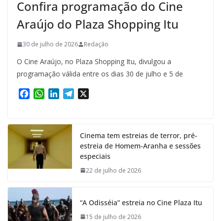
Confira programação do Cine
Araújo do Plaza Shopping Itu
30 de julho de 2026
Redação
O Cine Araújo, no Plaza Shopping Itu, divulgou a
programação válida entre os dias 30 de julho e 5 de
F
W
L
T
X
a
h
i
e
c
a
n
l
e
t
k
e
Cinema tem estreias de terror, pré-
b
s
e
g
estreia de Homem-Aranha e sessões
o
A
d
r
especiais
o
p
I
a
k
p
n
m
22 de julho de 2026
“A Odisséia” estreia no Cine Plaza Itu
15 de julho de 2026