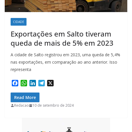
CIDADE
Exportações em Salto tiveram
queda de mais de 5% em 2023
A cidade de Salto registrou em 2023, uma queda de 5,4%
nas exportações, em comparação ao ano anterior. Isso
representa
F
W
L
T
X
a
h
i
e
c
a
n
l
Read More
e
t
k
e
Redacao
10 de setembro de 2024
b
s
e
g
o
A
d
r
o
p
I
a
k
p
n
m