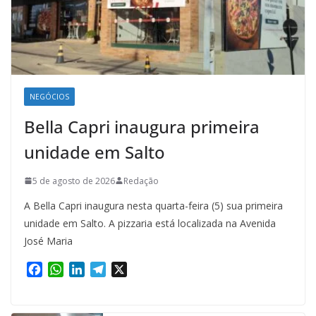
NEGÓCIOS
Bella Capri inaugura primeira
unidade em Salto
5 de agosto de 2026
Redação
A Bella Capri inaugura nesta quarta-feira (5) sua primeira
unidade em Salto. A pizzaria está localizada na Avenida
José Maria
F
W
L
T
X
a
h
i
e
c
a
n
l
e
t
k
e