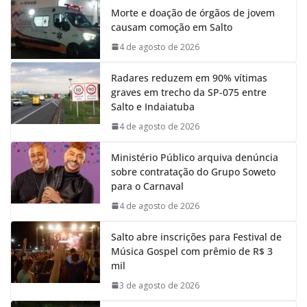
Morte e doação de órgãos de jovem
b
s
e
g
causam comoção em Salto
o
A
d
r
o
p
I
a
4 de agosto de 2026
k
p
n
m
Radares reduzem em 90% vítimas
graves em trecho da SP-075 entre
Salto e Indaiatuba
4 de agosto de 2026
Ministério Público arquiva denúncia
sobre contratação do Grupo Soweto
para o Carnaval
4 de agosto de 2026
Salto abre inscrições para Festival de
Música Gospel com prêmio de R$ 3
mil
3 de agosto de 2026