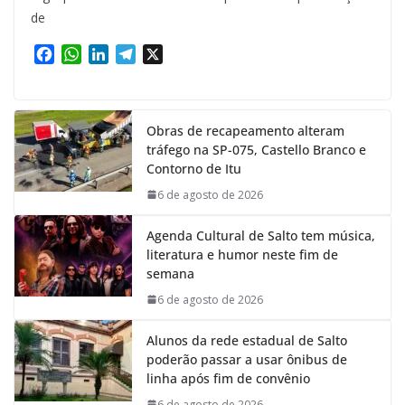
de
F
W
L
T
X
a
h
i
e
c
a
n
l
e
t
k
e
Obras de recapeamento alteram
b
s
e
g
tráfego na SP-075, Castello Branco e
o
A
d
r
Contorno de Itu
o
p
I
a
k
p
n
m
6 de agosto de 2026
Agenda Cultural de Salto tem música,
literatura e humor neste fim de
semana
6 de agosto de 2026
Alunos da rede estadual de Salto
poderão passar a usar ônibus de
linha após fim de convênio
6 de agosto de 2026