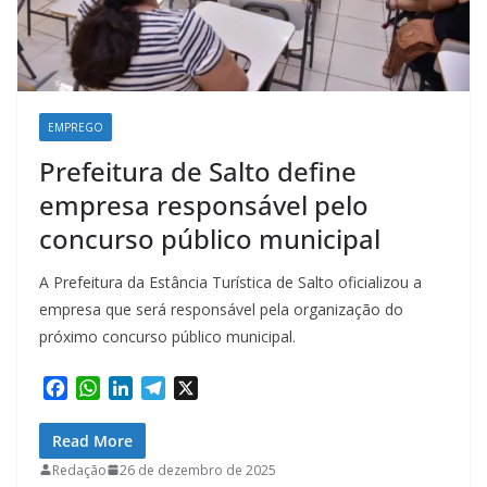
EMPREGO
Prefeitura de Salto define
empresa responsável pelo
concurso público municipal
A Prefeitura da Estância Turística de Salto oficializou a
empresa que será responsável pela organização do
próximo concurso público municipal.
F
W
L
T
X
a
h
i
e
c
a
n
l
Read More
e
t
k
e
Redação
26 de dezembro de 2025
b
s
e
g