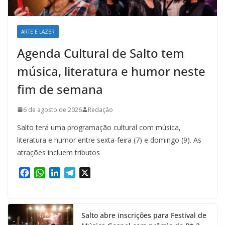
ARTE E LAZER
Agenda Cultural de Salto tem
música, literatura e humor neste
fim de semana
6 de agosto de 2026
Redação
Salto terá uma programação cultural com música,
literatura e humor entre sexta-feira (7) e domingo (9). As
atrações incluem tributos
F
W
L
T
X
a
h
i
e
c
a
n
l
e
t
k
e
Salto abre inscrições para Festival de
b
s
e
g