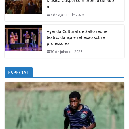
Música Gospel com prêmio de R$ 3
o
A
d
r
mil
o
p
I
a
k
p
n
m
3 de agosto de 2026
Agenda Cultural de Salto reúne
teatro, dança e reflexão sobre
professores
30 de julho de 2026
ESPECIAL