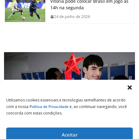
Vitória pode colocar Brasil em jogo às
b
s
e
g
14h na segunda
o
A
d
r
o
p
I
a
24 de junho de 2026
k
p
n
m
Utilizamos cookies essenciais e tecnologias semelhantes de acordo
com a nossa
Política de Privacidade
e, ao continuar navegando, você
concorda com estas condições.
Aceitar