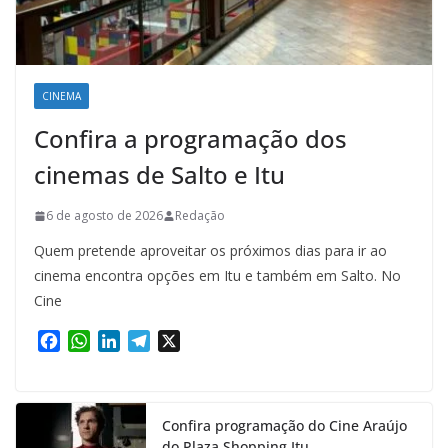
CINEMA
Confira a programação dos
cinemas de Salto e Itu
6 de agosto de 2026
Redação
Quem pretende aproveitar os próximos dias para ir ao
cinema encontra opções em Itu e também em Salto. No
Cine
F
W
L
T
X
a
h
i
e
c
a
n
l
e
t
k
e
Confira programação do Cine Araújo
b
s
e
g
do Plaza Shopping Itu