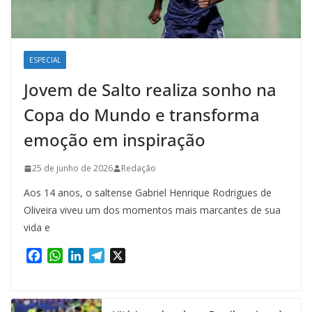
ESPECIAL
Jovem de Salto realiza sonho na
Copa do Mundo e transforma
emoção em inspiração
25 de junho de 2026
Redação
Aos 14 anos, o saltense Gabriel Henrique Rodrigues de
Oliveira viveu um dos momentos mais marcantes de sua
vida e
F
W
L
T
X
a
h
i
e
c
a
n
l
e
t
k
e