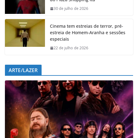
o
A
d
r
o
p
I
a
30 de julho de 2026
k
p
n
m
Cinema tem estreias de terror, pré-
estreia de Homem-Aranha e sessões
especiais
22 de julho de 2026
ARTE/LAZER