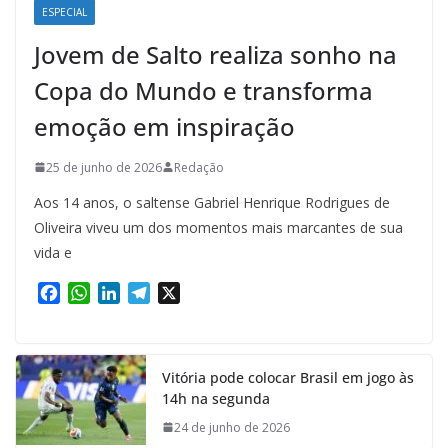
ESPECIAL
Jovem de Salto realiza sonho na
Copa do Mundo e transforma
emoção em inspiração
25 de junho de 2026
Redação
Aos 14 anos, o saltense Gabriel Henrique Rodrigues de
Oliveira viveu um dos momentos mais marcantes de sua
vida e
F
W
L
T
X
a
h
i
e
c
a
n
l
e
t
k
e
Vitória pode colocar Brasil em jogo às
b
s
e
g
14h na segunda
o
A
d
r
o
p
I
a
24 de junho de 2026
k
p
n
m