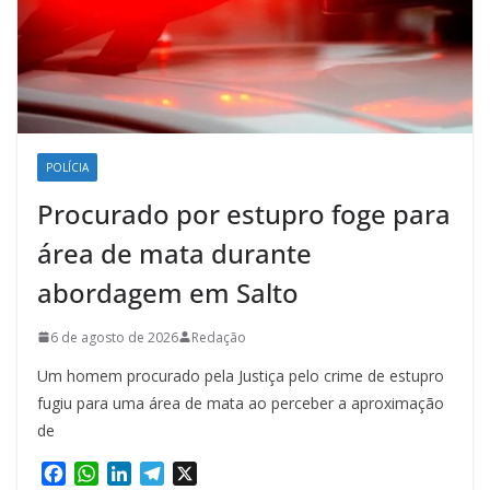
POLÍCIA
Procurado por estupro foge para
área de mata durante
abordagem em Salto
6 de agosto de 2026
Redação
Um homem procurado pela Justiça pelo crime de estupro
fugiu para uma área de mata ao perceber a aproximação
de
F
W
L
T
X