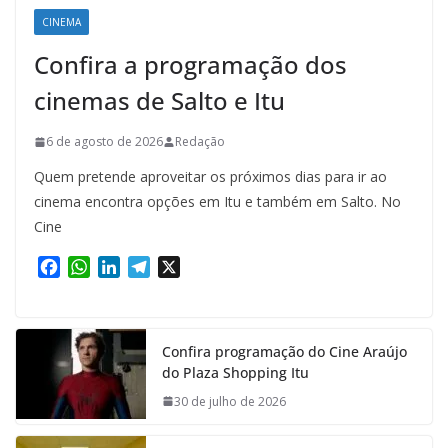
CINEMA
Confira a programação dos
cinemas de Salto e Itu
6 de agosto de 2026
Redação
Quem pretende aproveitar os próximos dias para ir ao
cinema encontra opções em Itu e também em Salto. No
Cine
F
W
L
T
X
a
h
i
e
c
a
n
l
e
t
k
e
Confira programação do Cine Araújo
b
s
e
g
do Plaza Shopping Itu
o
A
d
r
o
p
I
a
30 de julho de 2026
k
p
n
m