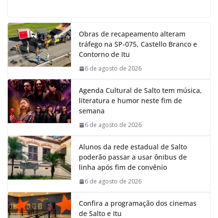
a
h
i
e
c
a
n
l
e
t
k
e
Obras de recapeamento alteram
b
s
e
g
tráfego na SP-075, Castello Branco e
o
A
d
r
Contorno de Itu
o
p
I
a
k
p
n
m
6 de agosto de 2026
Agenda Cultural de Salto tem música,
literatura e humor neste fim de
semana
6 de agosto de 2026
Alunos da rede estadual de Salto
poderão passar a usar ônibus de
linha após fim de convênio
6 de agosto de 2026
Confira a programação dos cinemas
de Salto e Itu