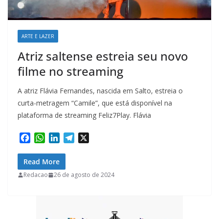
ARTE E LAZER
Atriz saltense estreia seu novo
filme no streaming
A atriz Flávia Fernandes, nascida em Salto, estreia o
curta-metragem “Camile”, que está disponível na
plataforma de streaming Feliz7Play. Flávia
F
W
L
T
X
a
h
i
e
c
a
n
l
Read More
e
t
k
e
Redacao
26 de agosto de 2024
b
s
e
g
o
A
d
r
o
p
I
a
k
p
n
m