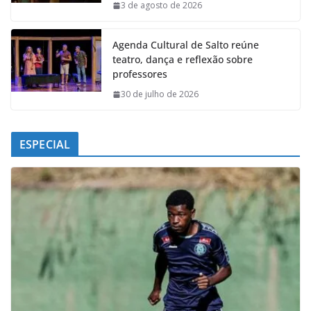
k
p
n
m
3 de agosto de 2026
Agenda Cultural de Salto reúne
teatro, dança e reflexão sobre
professores
30 de julho de 2026
ESPECIAL