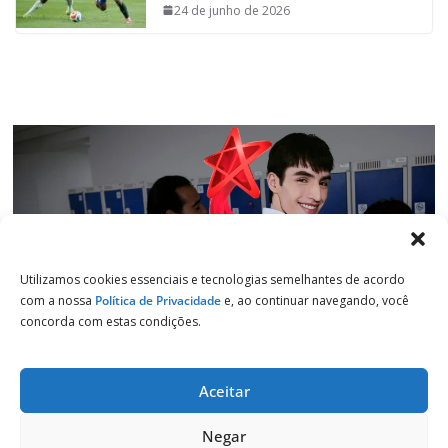
o
p
I
a
24 de junho de 2026
k
p
n
m
Utilizamos cookies essenciais e tecnologias semelhantes de acordo
com a nossa
Política de Privacidade
e, ao continuar navegando, você
concorda com estas condições.
Aceitar
Copyright © 2026
Jornal de Salto
. Todos os direitos reservados.
Negar