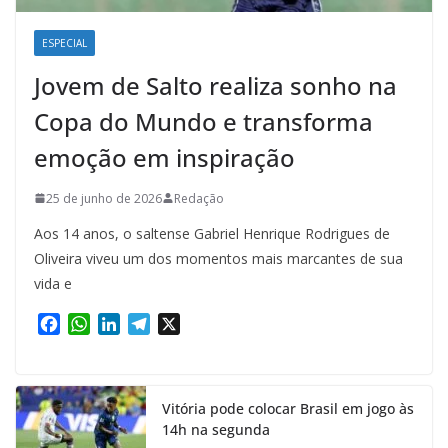
ESPECIAL
Jovem de Salto realiza sonho na
Copa do Mundo e transforma
emoção em inspiração
25 de junho de 2026
Redação
Aos 14 anos, o saltense Gabriel Henrique Rodrigues de
Oliveira viveu um dos momentos mais marcantes de sua
vida e
F
W
L
T
X
a
h
i
e
c
a
n
l
e
t
k
e
Vitória pode colocar Brasil em jogo às
b
s
e
g
14h na segunda
o
A
d
r