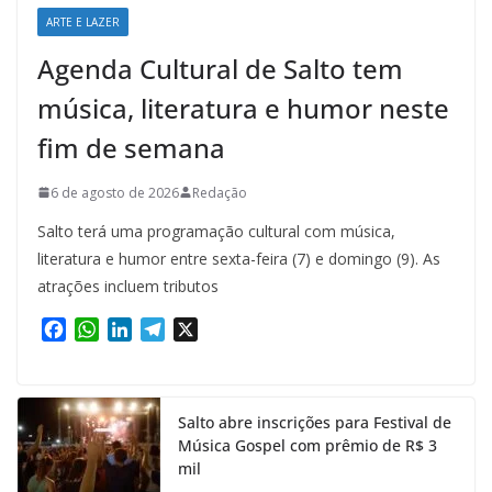
ARTE E LAZER
Agenda Cultural de Salto tem
música, literatura e humor neste
fim de semana
6 de agosto de 2026
Redação
Salto terá uma programação cultural com música,
literatura e humor entre sexta-feira (7) e domingo (9). As
atrações incluem tributos
F
W
L
T
X
a
h
i
e
c
a
n
l
e
t
k
e
Salto abre inscrições para Festival de
b
s
e
g
Música Gospel com prêmio de R$ 3
o
A
d
r
mil
o
p
I
a