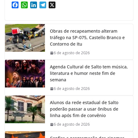
F
W
L
T
X
a
h
i
e
c
a
n
l
e
t
k
e
Obras de recapeamento alteram
b
s
e
g
tráfego na SP-075, Castello Branco e
o
A
d
r
Contorno de Itu
o
p
I
a
k
p
n
m
6 de agosto de 2026
Agenda Cultural de Salto tem música,
literatura e humor neste fim de
semana
6 de agosto de 2026
Alunos da rede estadual de Salto
poderão passar a usar ônibus de
linha após fim de convênio
6 de agosto de 2026