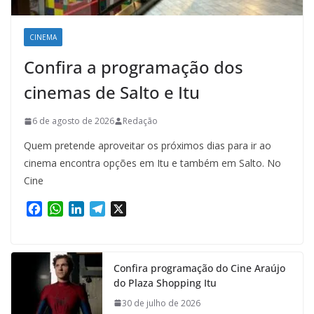
CINEMA
Confira a programação dos
cinemas de Salto e Itu
6 de agosto de 2026
Redação
Quem pretende aproveitar os próximos dias para ir ao
cinema encontra opções em Itu e também em Salto. No
Cine
F
W
L
T
X
a
h
i
e
c
a
n
l
e
t
k
e
Confira programação do Cine Araújo
b
s
e
g
do Plaza Shopping Itu
o
A
d
r
o
p
I
a
30 de julho de 2026