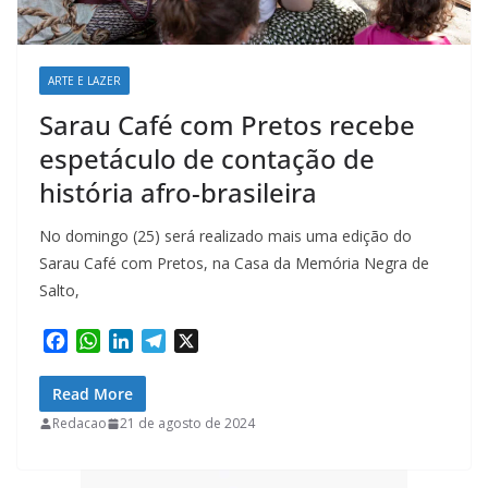
ARTE E LAZER
Sarau Café com Pretos recebe
espetáculo de contação de
história afro-brasileira
No domingo (25) será realizado mais uma edição do
Sarau Café com Pretos, na Casa da Memória Negra de
Salto,
F
W
L
T
X
a
h
i
e
c
a
n
l
Read More
e
t
k
e
Redacao
21 de agosto de 2024
b
s
e
g
o
A
d
r
o
p
I
a