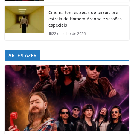
k
p
n
m
Cinema tem estreias de terror, pré-
estreia de Homem-Aranha e sessões
especiais
22 de julho de 2026
ARTE/LAZER