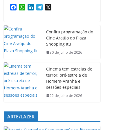
F
W
L
T
X
a
h
i
e
c
a
n
l
e
t
k
e
Confira programação do
b
s
e
g
Cine Araújo do Plaza
o
A
d
r
Shopping Itu
o
p
I
a
k
p
n
m
30 de julho de 2026
Cinema tem estreias de
terror, pré-estreia de
Homem-Aranha e
sessões especiais
22 de julho de 2026
ARTE/LAZER