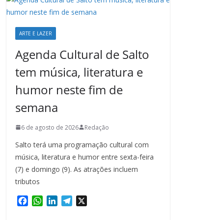
ARTE E LAZER
Agenda Cultural de Salto
tem música, literatura e
humor neste fim de
semana
6 de agosto de 2026
Redação
Salto terá uma programação cultural com
música, literatura e humor entre sexta-feira
(7) e domingo (9). As atrações incluem
tributos
F
W
L
T
X
a
h
i
e