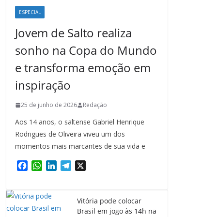
ESPECIAL
Jovem de Salto realiza
sonho na Copa do Mundo
e transforma emoção em
inspiração
25 de junho de 2026
Redação
Aos 14 anos, o saltense Gabriel Henrique
Rodrigues de Oliveira viveu um dos
momentos mais marcantes de sua vida e
F
W
L
T
X
a
h
i
e
c
a
n
l
e
t
k
e
Vitória pode colocar
b
s
e
g
Brasil em jogo às 14h na