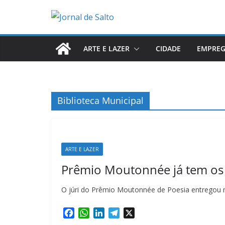
Pular
para
o
conteúdo
ARTE E LAZER
CIDADE
EMPRE
Biblioteca Municipal
ARTE E LAZER
Prêmio Moutonnée já tem os
O júri do Prêmio Moutonnée de Poesia entregou 
F
W
L
T
X
a
h
i
e