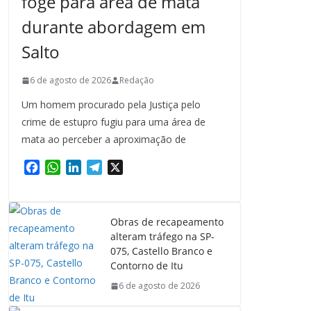
foge para área de mata
durante abordagem em
Salto
6 de agosto de 2026
Redação
Um homem procurado pela Justiça pelo
crime de estupro fugiu para uma área de
mata ao perceber a aproximação de
F
W
L
T
X
a
h
i
e
c
a
n
l
e
t
k
e
Obras de recapeamento
b
s
e
g
alteram tráfego na SP-
o
A
d
r
075, Castello Branco e
o
p
I
a
Contorno de Itu
k
p
n
m
6 de agosto de 2026