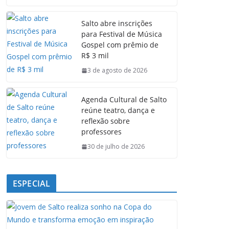
c
a
n
l
e
t
k
e
Salto abre inscrições
b
s
e
g
para Festival de Música
o
A
d
r
Gospel com prêmio de
o
p
I
a
R$ 3 mil
k
p
n
m
3 de agosto de 2026
Agenda Cultural de Salto
reúne teatro, dança e
reflexão sobre
professores
30 de julho de 2026
ESPECIAL