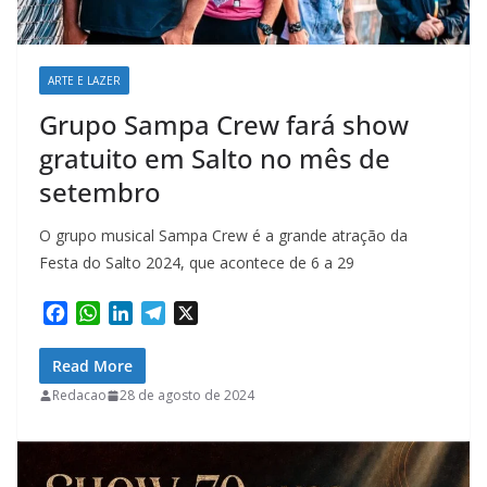
ARTE E LAZER
Grupo Sampa Crew fará show
gratuito em Salto no mês de
setembro
O grupo musical Sampa Crew é a grande atração da
Festa do Salto 2024, que acontece de 6 a 29
F
W
L
T
X
a
h
i
e
c
a
n
l
Read More
e
t
k
e
Redacao
28 de agosto de 2024
b
s
e
g
o
A
d
r
o
p
I
a
k
p
n
m