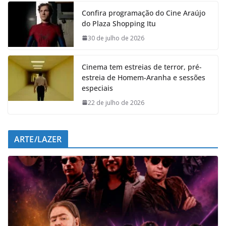
e
t
k
e
Confira programação do Cine Araújo
b
s
e
g
do Plaza Shopping Itu
o
A
d
r
o
p
I
a
30 de julho de 2026
k
p
n
m
Cinema tem estreias de terror, pré-
estreia de Homem-Aranha e sessões
especiais
22 de julho de 2026
ARTE/LAZER