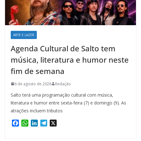
ARTE E LAZER
Agenda Cultural de Salto tem
música, literatura e humor neste
fim de semana
6 de agosto de 2026
Redação
Salto terá uma programação cultural com música,
literatura e humor entre sexta-feira (7) e domingo (9). As
atrações incluem tributos
F
W
L
T
X
a
h
i
e
c
a
n
l