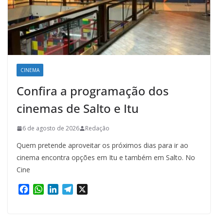
CINEMA
Confira a programação dos
cinemas de Salto e Itu
6 de agosto de 2026
Redação
Quem pretende aproveitar os próximos dias para ir ao
cinema encontra opções em Itu e também em Salto. No
Cine
F
W
L
T
X
a
h
i
e
c
a
n
l