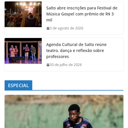
e
t
k
e
Salto abre inscrições para Festival de
b
s
e
g
Música Gospel com prêmio de R$ 3
o
A
d
r
mil
o
p
I
a
k
p
n
m
3 de agosto de 2026
Agenda Cultural de Salto reúne
teatro, dança e reflexão sobre
professores
30 de julho de 2026
ESPECIAL