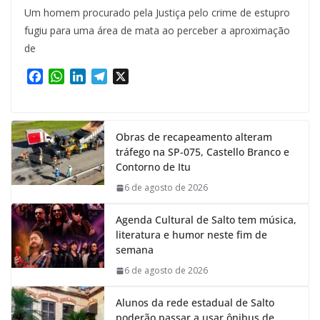
Um homem procurado pela Justiça pelo crime de estupro
fugiu para uma área de mata ao perceber a aproximação
de
F
W
L
T
X
a
h
i
e
c
a
n
l
e
t
k
e
Obras de recapeamento alteram
b
s
e
g
tráfego na SP-075, Castello Branco e
o
A
d
r
Contorno de Itu
o
p
I
a
k
p
n
m
6 de agosto de 2026
Agenda Cultural de Salto tem música,
literatura e humor neste fim de
semana
6 de agosto de 2026
Alunos da rede estadual de Salto
poderão passar a usar ônibus de