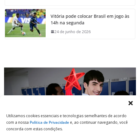
c
a
n
l
e
t
k
e
Vitória pode colocar Brasil em jogo às
b
s
e
g
14h na segunda
o
A
d
r
o
p
I
a
24 de junho de 2026
k
p
n
m
Utilizamos cookies essenciais e tecnologias semelhantes de acordo
com a nossa
Política de Privacidade
e, ao continuar navegando, você
concorda com estas condições.