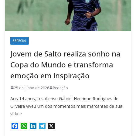
ESPECIAL
Jovem de Salto realiza sonho na
Copa do Mundo e transforma
emoção em inspiração
25 de junho de 2026
Redação
Aos 14 anos, o saltense Gabriel Henrique Rodrigues de
Oliveira viveu um dos momentos mais marcantes de sua
vida e
F
W
L
T
X
a
h
i
e