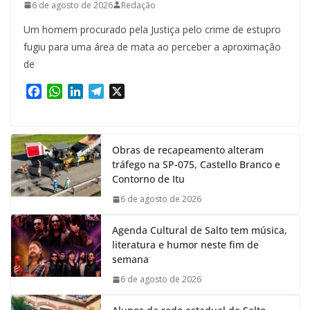
6 de agosto de 2026
Redação
Um homem procurado pela Justiça pelo crime de estupro
fugiu para uma área de mata ao perceber a aproximação
de
F
W
L
T
X
a
h
i
e
c
a
n
l
e
t
k
e
Obras de recapeamento alteram
b
s
e
g
tráfego na SP-075, Castello Branco e
o
A
d
r
Contorno de Itu
o
p
I
a
k
p
n
m
6 de agosto de 2026
Agenda Cultural de Salto tem música,
literatura e humor neste fim de
semana
6 de agosto de 2026