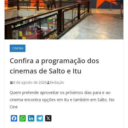
CINEMA
Confira a programação dos
cinemas de Salto e Itu
6 de agosto de 2026
Redação
Quem pretende aproveitar os próximos dias para ir ao
cinema encontra opções em Itu e também em Salto. No
Cine
F
W
L
T
X
a
h
i
e