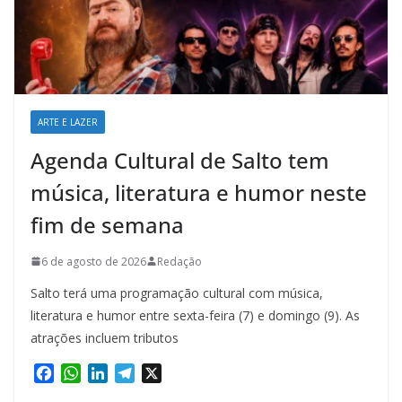
ARTE E LAZER
Agenda Cultural de Salto tem
música, literatura e humor neste
fim de semana
6 de agosto de 2026
Redação
Salto terá uma programação cultural com música,
literatura e humor entre sexta-feira (7) e domingo (9). As
atrações incluem tributos
F
W
L
T
X
a
h
i
e