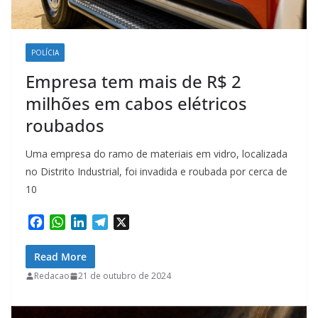
POLÍCIA
Empresa tem mais de R$ 2
milhões em cabos elétricos
roubados
Uma empresa do ramo de materiais em vidro, localizada
no Distrito Industrial, foi invadida e roubada por cerca de
10
F
W
L
T
X
a
h
i
e
c
a
n
l
Read More
e
t
k
e
Redacao
21 de outubro de 2024
b
s
e
g
o
A
d
r
o
p
I
a