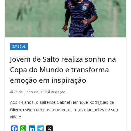
ESPECIAL
Jovem de Salto realiza sonho na
Copa do Mundo e transforma
emoção em inspiração
25 de junho de 2026
Redação
Aos 14 anos, o saltense Gabriel Henrique Rodrigues de
Oliveira viveu um dos momentos mais marcantes de sua
vida e
F
W
L
T
X