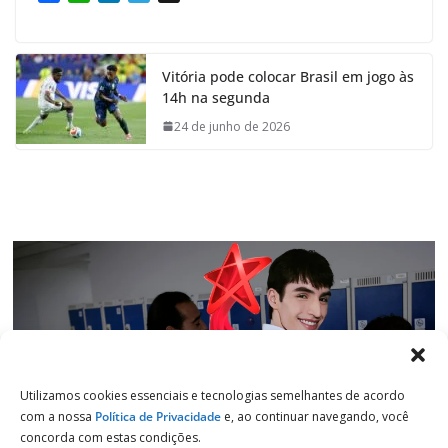
a
h
i
e
c
a
n
l
e
t
k
e
Vitória pode colocar Brasil em jogo às
b
s
e
g
14h na segunda
o
A
d
r
o
p
I
a
24 de junho de 2026
k
p
n
m
Utilizamos cookies essenciais e tecnologias semelhantes de acordo
com a nossa
Política de Privacidade
e, ao continuar navegando, você
concorda com estas condições.