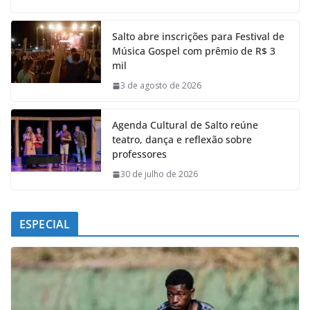
c
a
n
l
e
t
k
e
Salto abre inscrições para Festival de
b
s
e
g
Música Gospel com prêmio de R$ 3
o
A
d
r
mil
o
p
I
a
k
p
n
m
3 de agosto de 2026
Agenda Cultural de Salto reúne
teatro, dança e reflexão sobre
professores
30 de julho de 2026
ESPECIAL