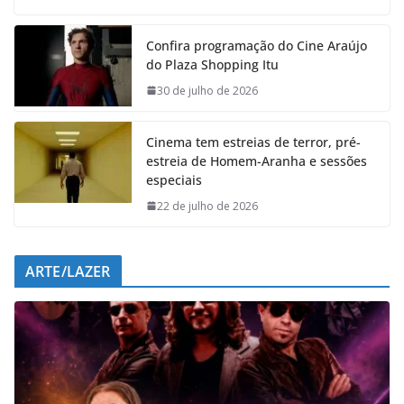
c
a
n
l
e
t
k
e
Confira programação do Cine Araújo
b
s
e
g
do Plaza Shopping Itu
o
A
d
r
o
p
I
a
30 de julho de 2026
k
p
n
m
Cinema tem estreias de terror, pré-
estreia de Homem-Aranha e sessões
especiais
22 de julho de 2026
ARTE/LAZER