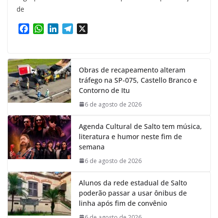
de
F
W
L
T
X
a
h
i
e
c
a
n
l
e
t
k
e
Obras de recapeamento alteram
b
s
e
g
tráfego na SP-075, Castello Branco e
o
A
d
r
Contorno de Itu
o
p
I
a
k
p
n
m
6 de agosto de 2026
Agenda Cultural de Salto tem música,
literatura e humor neste fim de
semana
6 de agosto de 2026
Alunos da rede estadual de Salto
poderão passar a usar ônibus de
linha após fim de convênio
6 de agosto de 2026