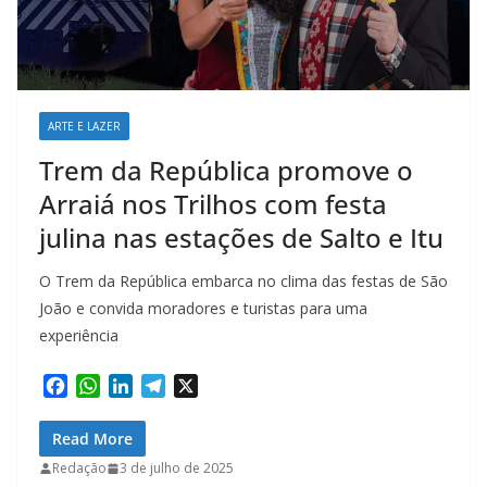
ARTE E LAZER
Trem da República promove o
Arraiá nos Trilhos com festa
julina nas estações de Salto e Itu
O Trem da República embarca no clima das festas de São
João e convida moradores e turistas para uma
experiência
F
W
L
T
X
a
h
i
e
c
a
n
l
Read More
e
t
k
e
Redação
3 de julho de 2025
b
s
e
g