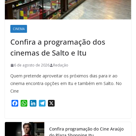
CINEMA
Confira a programação dos
cinemas de Salto e Itu
6 de agosto de 2026
Redação
Quem pretende aproveitar os próximos dias para ir ao
cinema encontra opções em Itu e também em Salto. No
Cine
F
W
L
T
X
a
h
i
e
c
a
n
l
e
t
k
e
Confira programação do Cine Araújo
b
s
e
g
do Plaza Shopping Itu