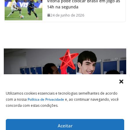
Vitória pode colocar Brasil em jogo às
b
s
e
g
14h na segunda
o
A
d
r
o
p
I
a
24 de junho de 2026
k
p
n
m
Utilizamos cookies essenciais e tecnologias semelhantes de acordo
com a nossa
Política de Privacidade
e, ao continuar navegando, você
concorda com estas condições.
Aceitar