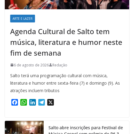
ARTE E LAZER
Agenda Cultural de Salto tem
música, literatura e humor neste
fim de semana
6 de agosto de 2026
Redação
Salto terá uma programação cultural com música,
literatura e humor entre sexta-feira (7) e domingo (9). As
atrações incluem tributos
F
W
L
T
X
a
h
i
e
c
a
n
l
e
t
k
e
Salto abre inscrições para Festival de
b
s
e
g
Música Gospel com prêmio de R$ 3