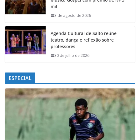
o
A
d
r
mil
o
p
I
a
k
p
n
m
3 de agosto de 2026
Agenda Cultural de Salto reúne
teatro, dança e reflexão sobre
professores
30 de julho de 2026
ESPECIAL