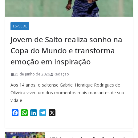
ESPECIAL
Jovem de Salto realiza sonho na
Copa do Mundo e transforma
emoção em inspiração
25 de junho de 2026
Redação
Aos 14 anos, o saltense Gabriel Henrique Rodrigues de
Oliveira viveu um dos momentos mais marcantes de sua
vida e
F
W
L
T
X
a
h
i
e
c
a
n
l
e
t
k
e