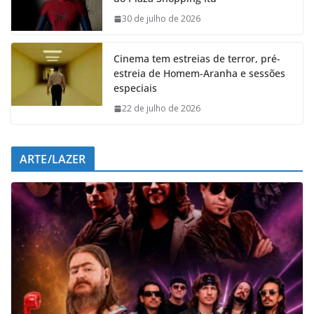
o
A
d
r
o
p
I
a
30 de julho de 2026
k
p
n
m
Cinema tem estreias de terror, pré-
estreia de Homem-Aranha e sessões
especiais
22 de julho de 2026
ARTE/LAZER