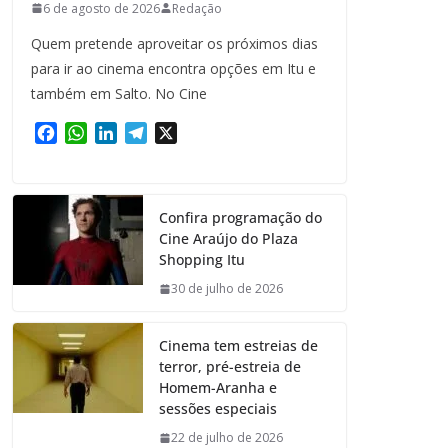
6 de agosto de 2026
Redação
Quem pretende aproveitar os próximos dias
para ir ao cinema encontra opções em Itu e
também em Salto. No Cine
F
W
L
T
X
a
h
i
e
c
a
n
l
e
t
k
e
Confira programação do
b
s
e
g
Cine Araújo do Plaza
o
A
d
r
Shopping Itu
o
p
I
a
k
p
n
m
30 de julho de 2026
Cinema tem estreias de
terror, pré-estreia de
Homem-Aranha e
sessões especiais
22 de julho de 2026