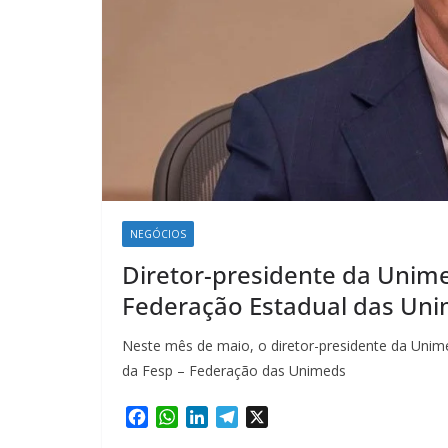
NEGÓCIOS
Diretor-presidente da Unimed
Federação Estadual das Un
Neste mês de maio, o diretor-presidente da Unime
da Fesp – Federação das Unimeds
F
W
L
T
X
a
h
i
e