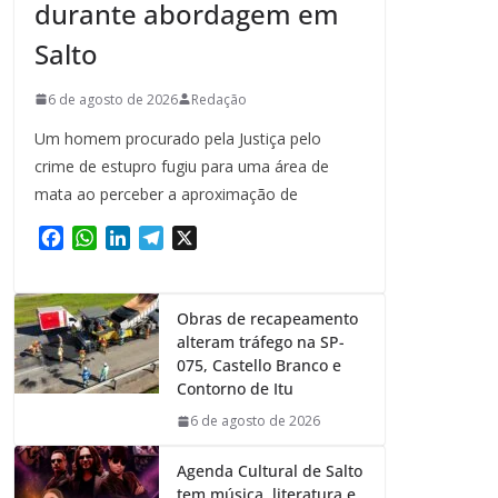
durante abordagem em
Salto
6 de agosto de 2026
Redação
Um homem procurado pela Justiça pelo
crime de estupro fugiu para uma área de
mata ao perceber a aproximação de
F
W
L
T
X
a
h
i
e
c
a
n
l
e
t
k
e
Obras de recapeamento
b
s
e
g
alteram tráfego na SP-
o
A
d
r
075, Castello Branco e
o
p
I
a
Contorno de Itu
k
p
n
m
6 de agosto de 2026
Agenda Cultural de Salto
tem música, literatura e