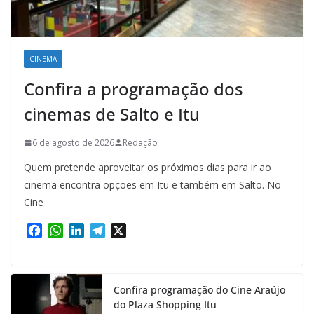
CINEMA
Confira a programação dos
cinemas de Salto e Itu
6 de agosto de 2026
Redação
Quem pretende aproveitar os próximos dias para ir ao
cinema encontra opções em Itu e também em Salto. No
Cine
F
W
L
T
X
a
h
i
e
c
a
n
l
e
t
k
e
Confira programação do Cine Araújo
b
s
e
g
do Plaza Shopping Itu
o
A
d
r