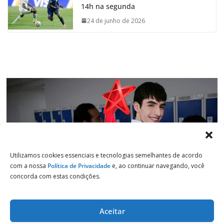
14h na segunda
o
A
d
r
o
p
I
a
24 de junho de 2026
k
p
n
m
Utilizamos cookies essenciais e tecnologias semelhantes de acordo
com a nossa
Política de Privacidade
e, ao continuar navegando, você
concorda com estas condições.
Aceitar