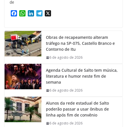
de
F
W
L
T
X
a
h
i
e
c
a
n
l
e
t
k
e
Obras de recapeamento alteram
b
s
e
g
tráfego na SP-075, Castello Branco e
o
A
d
r
Contorno de Itu
o
p
I
a
k
p
n
m
6 de agosto de 2026
Agenda Cultural de Salto tem música,
literatura e humor neste fim de
semana
6 de agosto de 2026
Alunos da rede estadual de Salto
poderão passar a usar ônibus de
linha após fim de convênio
6 de agosto de 2026