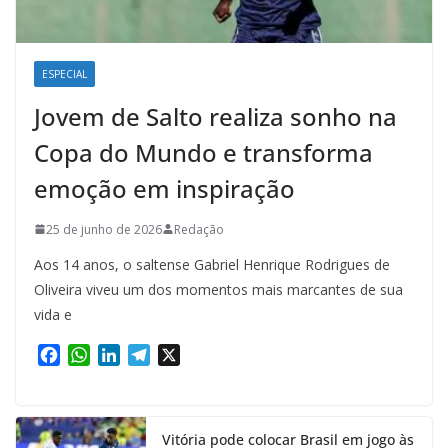
ESPECIAL
Jovem de Salto realiza sonho na
Copa do Mundo e transforma
emoção em inspiração
25 de junho de 2026
Redação
Aos 14 anos, o saltense Gabriel Henrique Rodrigues de
Oliveira viveu um dos momentos mais marcantes de sua
vida e
F
W
L
T
X
a
h
i
e
c
a
n
l
e
t
k
e
Vitória pode colocar Brasil em jogo às
b
s
e
g