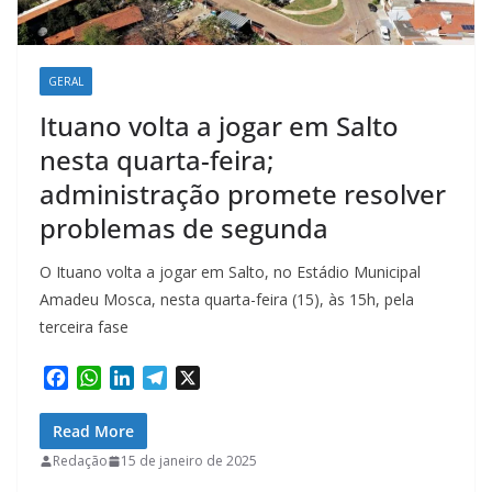
GERAL
Ituano volta a jogar em Salto
nesta quarta-feira;
administração promete resolver
problemas de segunda
O Ituano volta a jogar em Salto, no Estádio Municipal
Amadeu Mosca, nesta quarta-feira (15), às 15h, pela
terceira fase
F
W
L
T
X
a
h
i
e
c
a
n
l
Read More
e
t
k
e
Redação
15 de janeiro de 2025
b
s
e
g