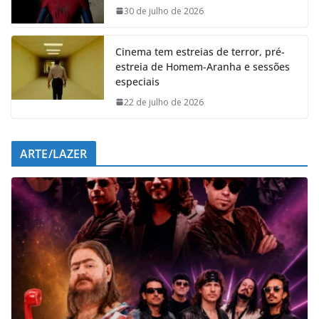
o
p
I
a
30 de julho de 2026
k
p
n
m
Cinema tem estreias de terror, pré-
estreia de Homem-Aranha e sessões
especiais
22 de julho de 2026
ARTE/LAZER