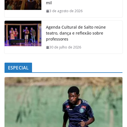
mil
o
p
I
a
k
p
n
m
3 de agosto de 2026
Agenda Cultural de Salto reúne
teatro, dança e reflexão sobre
professores
30 de julho de 2026
ESPECIAL