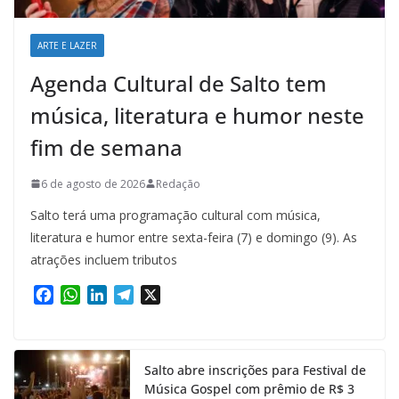
ARTE E LAZER
Agenda Cultural de Salto tem
música, literatura e humor neste
fim de semana
6 de agosto de 2026
Redação
Salto terá uma programação cultural com música,
literatura e humor entre sexta-feira (7) e domingo (9). As
atrações incluem tributos
F
W
L
T
X
a
h
i
e
c
a
n
l
e
t
k
e
Salto abre inscrições para Festival de
b
s
e
g
Música Gospel com prêmio de R$ 3
o
A
d
r