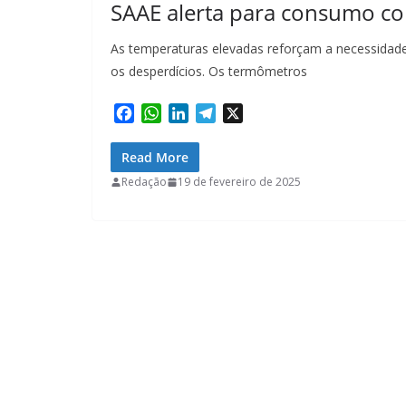
SAAE alerta para consumo co
As temperaturas elevadas reforçam a necessidade 
os desperdícios. Os termômetros
F
W
L
T
X
a
h
i
e
c
a
n
l
Read More
e
t
k
e
Redação
19 de fevereiro de 2025
b
s
e
g
o
A
d
r
o
p
I
a
k
p
n
m