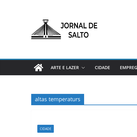
Pular
para
o
conteúdo
ARTE E LAZER
CIDADE
EMPRE
altas temperaturs
CIDADE