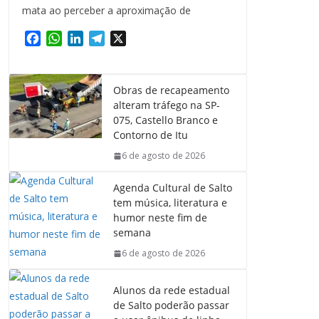
mata ao perceber a aproximação de
F
W
L
T
X
a
h
i
e
c
a
n
l
e
t
k
e
Obras de recapeamento
b
s
e
g
alteram tráfego na SP-
o
A
d
r
075, Castello Branco e
o
p
I
a
Contorno de Itu
k
p
n
m
6 de agosto de 2026
Agenda Cultural de Salto
tem música, literatura e
humor neste fim de
semana
6 de agosto de 2026
Alunos da rede estadual
de Salto poderão passar