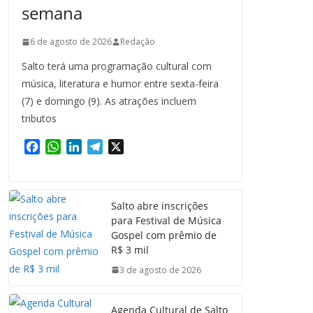
semana
6 de agosto de 2026
Redação
Salto terá uma programação cultural com
música, literatura e humor entre sexta-feira
(7) e domingo (9). As atrações incluem
tributos
F
W
L
T
X
a
h
i
e
c
a
n
l
e
t
k
e
Salto abre inscrições
b
s
e
g
para Festival de Música
o
A
d
r
Gospel com prêmio de
o
p
I
a
R$ 3 mil
k
p
n
m
3 de agosto de 2026
Agenda Cultural de Salto