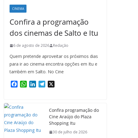
CINEMA
Confira a programação
dos cinemas de Salto e Itu
6 de agosto de 2026
Redação
Quem pretende aproveitar os próximos dias
para ir ao cinema encontra opções em Itu e
também em Salto. No Cine
F
W
L
T
X
a
h
i
e
c
a
n
l
e
t
k
e
Confira programação do
b
s
e
g
Cine Araújo do Plaza
o
A
d
r
Shopping Itu
o
p
I
a
k
p
n
m
30 de julho de 2026