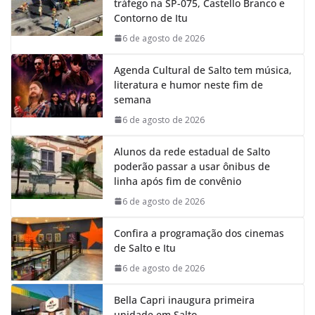
tráfego na SP-075, Castello Branco e
o
A
d
r
Contorno de Itu
o
p
I
a
k
p
n
m
6 de agosto de 2026
Agenda Cultural de Salto tem música,
literatura e humor neste fim de
semana
6 de agosto de 2026
Alunos da rede estadual de Salto
poderão passar a usar ônibus de
linha após fim de convênio
6 de agosto de 2026
Confira a programação dos cinemas
de Salto e Itu
6 de agosto de 2026
Bella Capri inaugura primeira
unidade em Salto