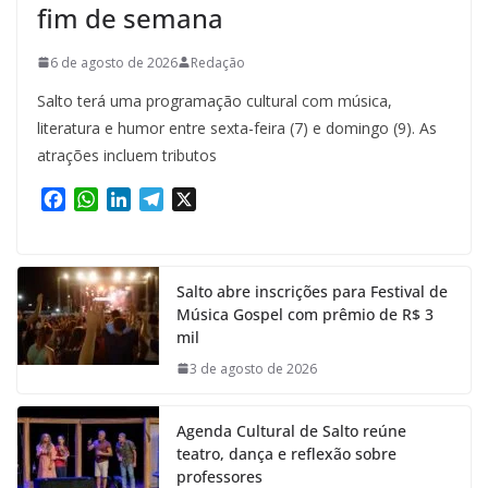
fim de semana
6 de agosto de 2026
Redação
Salto terá uma programação cultural com música,
literatura e humor entre sexta-feira (7) e domingo (9). As
atrações incluem tributos
F
W
L
T
X
a
h
i
e
c
a
n
l
e
t
k
e
Salto abre inscrições para Festival de
b
s
e
g
Música Gospel com prêmio de R$ 3
o
A
d
r
mil
o
p
I
a
k
p
n
m
3 de agosto de 2026
Agenda Cultural de Salto reúne
teatro, dança e reflexão sobre
professores