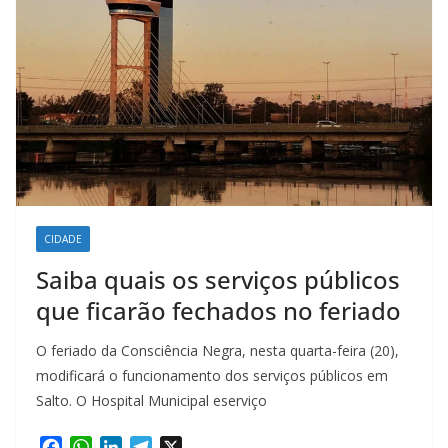
CIDADE
Saiba quais os serviços públicos
que ficarão fechados no feriado
O feriado da Consciência Negra, nesta quarta-feira (20),
modificará o funcionamento dos serviços públicos em
Salto. O Hospital Municipal eserviço
F
W
L
T
X