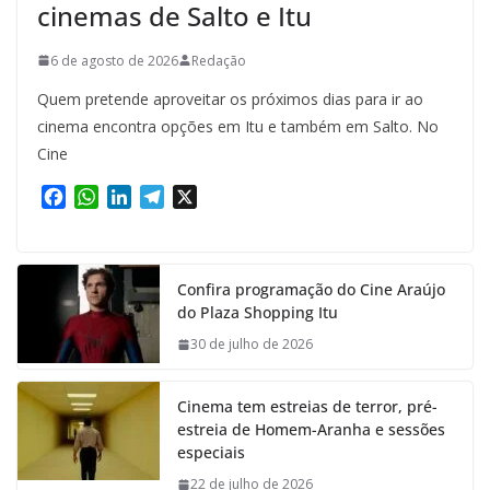
cinemas de Salto e Itu
6 de agosto de 2026
Redação
Quem pretende aproveitar os próximos dias para ir ao
cinema encontra opções em Itu e também em Salto. No
Cine
F
W
L
T
X
a
h
i
e
c
a
n
l
e
t
k
e
Confira programação do Cine Araújo
b
s
e
g
do Plaza Shopping Itu
o
A
d
r
o
p
I
a
30 de julho de 2026
k
p
n
m
Cinema tem estreias de terror, pré-
estreia de Homem-Aranha e sessões
especiais
22 de julho de 2026