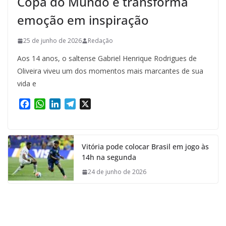
Copa do Mundo e transforma
emoção em inspiração
25 de junho de 2026
Redação
Aos 14 anos, o saltense Gabriel Henrique Rodrigues de
Oliveira viveu um dos momentos mais marcantes de sua
vida e
F
W
L
T
X
a
h
i
e
c
a
n
l
e
t
k
e
Vitória pode colocar Brasil em jogo às
b
s
e
g
14h na segunda
o
A
d
r
o
p
I
a
24 de junho de 2026
k
p
n
m