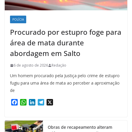
POLÍCIA
Procurado por estupro foge para
área de mata durante
abordagem em Salto
6 de agosto de 2026
Redação
Um homem procurado pela Justiça pelo crime de estupro
fugiu para uma área de mata ao perceber a aproximação
de
F
W
L
T
X
a
h
i
e
c
a
n
l
e
t
k
e
Obras de recapeamento alteram
b
s
e
g