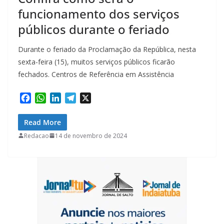
funcionamento dos serviços
públicos durante o feriado
Durante o feriado da Proclamação da República, nesta
sexta-feira (15), muitos serviços públicos ficarão
fechados. Centros de Referência em Assistência
F
W
L
T
X
a
h
i
e
c
a
n
l
Read More
e
t
k
e
Redacao
14 de novembro de 2024
b
s
e
g
o
A
d
r
o
p
I
a
k
p
n
m