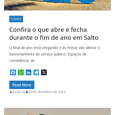
CIDADE
Confira o que abre e fecha
durante o fim de ano em Salto
O final de ano está chegando e as festas vão alterar o
funcionamento do serviço público. Espaços de
convivência, de
F
W
L
T
X
a
h
i
e
c
a
n
l
Read More
e
t
k
e
Redacao
20 de dezembro de 2024
b
s
e
g
o
A
d
r
o
p
I
a
k
p
n
m