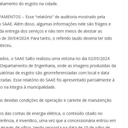
tratamento do esgoto na cidade.
NTOS – Esse “relatório” de auditoria mostrado pela
o SAAE. Além disso, algumas informações nele são frágeis e
da entrega dos serviços e não tem meios de atestar as
de 30/04/2024. Para tanto, o referido laudo deveria ter sido
nteceu.
ados, o SAAE Salto realizou uma vistoria no dia 02/05/2024
eu Departamento de Engenharia, onde as imagens produzidas da
vatórias de esgoto são georreferenciadas com local e data
tradas. Esse relatório do SAAE foi apresentado parcialmente à
 na íntegra à municipalidade.
s devidas condições de operação e carente de manutenção.
as contas de energia elétrica, o conteúdo citado no
erência, é inverídico, uma vez que a concessionária entrou em
través de ofício, tendo resposta na data de 10 de julho de