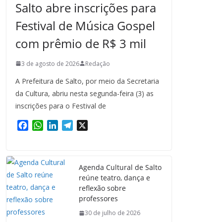
Salto abre inscrições para
Festival de Música Gospel
com prêmio de R$ 3 mil
3 de agosto de 2026
Redação
A Prefeitura de Salto, por meio da Secretaria
da Cultura, abriu nesta segunda-feira (3) as
inscrições para o Festival de
F
W
L
T
X
a
h
i
e
c
a
n
l
e
t
k
e
Agenda Cultural de Salto
b
s
e
g
reúne teatro, dança e
o
A
d
r
reflexão sobre
o
p
I
a
professores
k
p
n
m
30 de julho de 2026