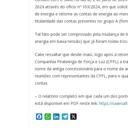
2024 através do ofício nº 103/2024, em que solici
de energia e retorne as contas de energia ao me
titularidade das contas presentes no grupo A (fo
Tal fato pode ser comprovado pela mudança de ti
energia em baixa tensão) que já foram todas troca
Cabe ressaltar que desde maio, logo após a ret
Companhia Piratininga de Força e Luz (CPFL) a tr
nome da antiga concessionária para o nome da au
reuniões com representantes da CPFL, para o qu
contas.
– O relatório completo em que cada um dos ponto
está disponível em PDF neste link:
https://saaesal
F
W
L
T
X
a
h
i
e