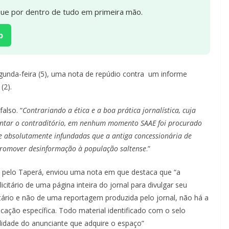
ique por dentro de tudo em primeira mão.
p
gunda-feira (5), uma nota de repúdio contra um informe
(2).
also. “
Contrariando a ética e a boa prática jornalística, cuja
sentar o contraditório, em nenhum momento SAAE foi procurado
 e absolutamente infundadas que a antiga concessionária de
promover desinformação à população saltense
.”
vel pelo Taperá, enviou uma nota em que destaca que “a
itário de uma página inteira do jornal para divulgar seu
citário e não de uma reportagem produzida pelo jornal, não há a
licação específica. Todo material identificado com o selo
idade do anunciante que adquire o espaço”