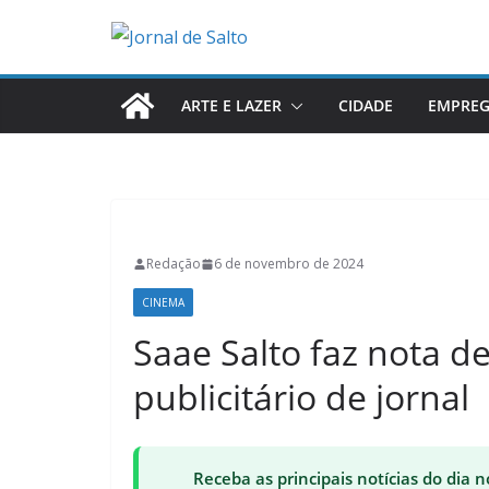
Pular
para
o
conteúdo
ARTE E LAZER
CIDADE
EMPRE
Redação
6 de novembro de 2024
CINEMA
Saae Salto faz nota d
publicitário de jornal
Receba as principais notícias do dia