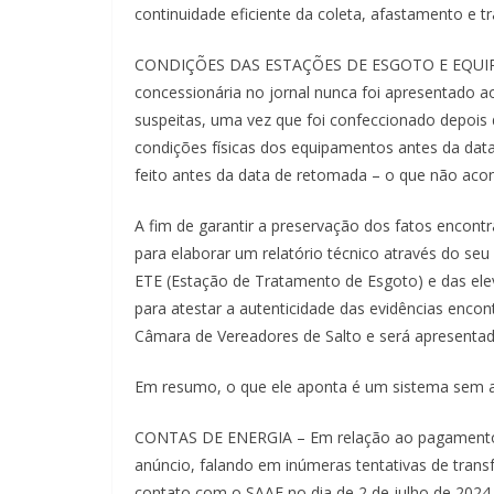
continuidade eficiente da coleta, afastamento e 
CONDIÇÕES DAS ESTAÇÕES DE ESGOTO E EQUIPAME
concessionária no jornal nunca foi apresentado a
suspeitas, uma vez que foi confeccionado depois 
condições físicas dos equipamentos antes da data 
feito antes da data de retomada – o que não aco
A fim de garantir a preservação dos fatos encontr
para elaborar um relatório técnico através do s
ETE (Estação de Tratamento de Esgoto) e das ele
para atestar a autenticidade das evidências encon
Câmara de Vereadores de Salto e será apresentado
Em resumo, o que ele aponta é um sistema sem a
CONTAS DE ENERGIA – Em relação ao pagamentos d
anúncio, falando em inúmeras tentativas de transf
contato com o SAAE no dia de 2 de julho de 2024 a