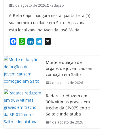
5 de agosto de 2026
Redação
A Bella Capri inaugura nesta quarta-feira (5)
sua primeira unidade em Salto. A pizzaria
está localizada na Avenida José Maria
F
W
L
T
X
a
h
i
e
c
a
n
l
e
t
k
e
Morte e doação de
b
s
e
g
órgãos de jovem causam
o
A
d
r
comoção em Salto
o
p
I
a
4 de agosto de 2026
k
p
n
m
Radares reduzem em
90% vítimas graves em
trecho da SP-075 entre
Salto e Indaiatuba
4 de agosto de 2026