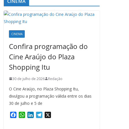
CINEMA
CINEMA
Confira programação do
Cine Araújo do Plaza
Shopping Itu
30 de julho de 2026
Redação
O Cine Araújo, no Plaza Shopping Itu,
divulgou a programação válida entre os dias
30 de julho e 5 de
F
W
L
T
X
a
h
i
e
c
a
n
l