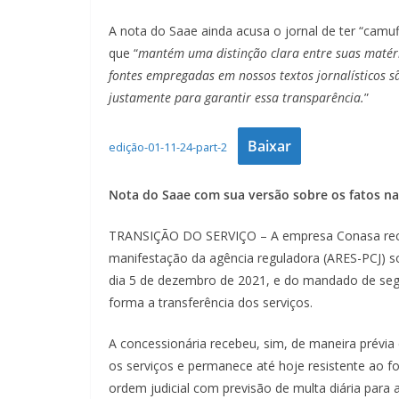
A nota do Saae ainda acusa o jornal de ter “camuf
que “
mantém uma distinção clara entre suas matéria
fontes empregadas em nossos textos jornalísticos sã
justamente para garantir essa transparência.
”
Baixar
edição-01-11-24-part-2
Nota do Saae com sua versão sobre os fatos na
TRANSIÇÃO DO SERVIÇO – A empresa Conasa rece
manifestação da agência reguladora (ARES-PCJ) s
dia 5 de dezembro de 2021, e do mandado de segu
forma a transferência dos serviços.
A concessionária recebeu, sim, de maneira prévia 
os serviços e permanece até hoje resistente ao
ordem judicial com previsão de multa diária par