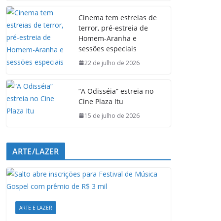
e
t
k
e
Cinema tem estreias de
b
s
e
g
terror, pré-estreia de
o
A
d
r
Homem-Aranha e
o
p
I
a
sessões especiais
k
p
n
m
22 de julho de 2026
“A Odisséia” estreia no
Cine Plaza Itu
15 de julho de 2026
ARTE/LAZER
ARTE E LAZER