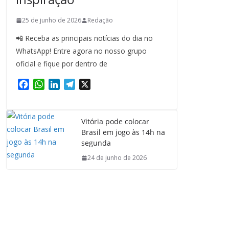
25 de junho de 2026
Redação
📲 Receba as principais notícias do dia no
WhatsApp! Entre agora no nosso grupo
oficial e fique por dentro de
F
W
L
T
X
a
h
i
e
c
a
n
l
e
t
k
e
Vitória pode colocar
b
s
e
g
Brasil em jogo às 14h na
o
A
d
r
segunda
o
p
I
a
24 de junho de 2026
k
p
n
m