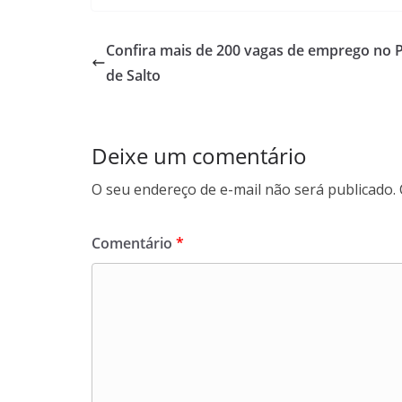
c
a
n
l
e
t
k
e
b
s
e
g
Confira mais de 200 vagas de emprego no 
o
A
d
r
de Salto
o
p
I
a
k
p
n
m
Deixe um comentário
O seu endereço de e-mail não será publicado.
Comentário
*