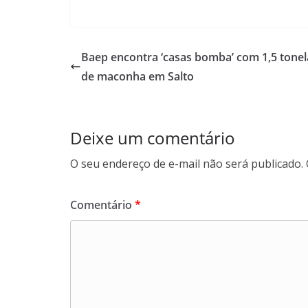
a
h
i
e
c
a
n
l
e
t
k
e
b
s
e
g
Baep encontra ‘casas bomba’ com 1,5 tone
o
A
d
r
de maconha em Salto
o
p
I
a
k
p
n
m
Deixe um comentário
O seu endereço de e-mail não será publicado.
Comentário
*