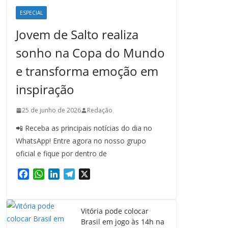
ESPECIAL
Jovem de Salto realiza
sonho na Copa do Mundo
e transforma emoção em
inspiração
25 de junho de 2026
Redação
📲 Receba as principais notícias do dia no
WhatsApp! Entre agora no nosso grupo
oficial e fique por dentro de
F
W
L
T
X
a
h
i
e
c
a
n
l
e
t
k
e
Vitória pode colocar
b
s
e
g
Brasil em jogo às 14h na