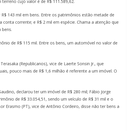
m terreno cujo valor é de R$ 111.589,62.
ter R$ 143 mil em bens. Entre os patrimônios estão metade de
ua conta corrente; e R$ 2 mil em espécie. Chama a atenção que
m bens.
imônio de R$ 115 mil. Entre os bens, um automóvel no valor de
 Terasaka (Republicanos), vice de Laerte Sonsin Jr., que
ais, pouco mais de R$ 1,6 milhão é referente a um imóvel. O
s Saudino, declarou ter um imóvel de R$ 280 mil; Fábio Jorge
trimônio de R$ 33.054,51, sendo um veículo de R$ 31 mil e o
or Erasmo (PT), vice de Antônio Cordeiro, disse não ter bens a