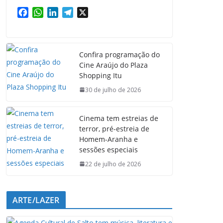
F
W
L
T
X
a
h
i
e
c
a
n
l
e
t
k
e
Confira programação do
b
s
e
g
Cine Araújo do Plaza
o
A
d
r
Shopping Itu
o
p
I
a
k
p
n
m
30 de julho de 2026
Cinema tem estreias de
terror, pré-estreia de
Homem-Aranha e
sessões especiais
22 de julho de 2026
ARTE/LAZER