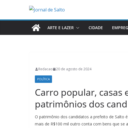
Pular
para
o
conteúdo
ARTE E LAZER
CIDADE
EMPRE
Redacao
20 de agosto de 2024
POLÍTICA
Carro popular, casas 
patrimônios dos candi
O patrimônio dos candidatos a prefeito de Salto
mais de R$100 mil outro conta com bens que se 