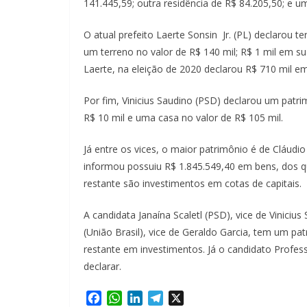
141.445,59; outra residência de R$ 84.205,50; e u
O atual prefeito Laerte Sonsin Jr. (PL) declarou 
um terreno no valor de R$ 140 mil; R$ 1 mil em s
Laerte, na eleição de 2020 declarou R$ 710 mil e
Por fim, Vinicius Saudino (PSD) declarou um patr
R$ 10 mil e uma casa no valor de R$ 105 mil.
Já entre os vices, o maior patrimônio é de Cláudio
informou possuiu R$ 1.845.549,40 em bens, dos qu
restante são investimentos em cotas de capitais.
A candidata Janaína Scaletl (PSD), vice de Viniciu
(União Brasil), vice de Geraldo Garcia, tem um pa
restante em investimentos. Já o candidato Profess
declarar.
F
W
L
T
X