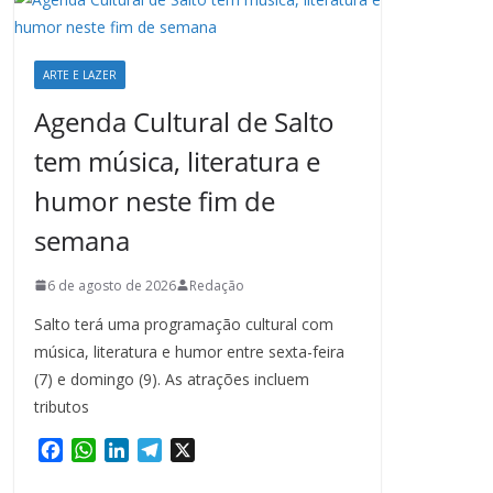
ARTE E LAZER
Agenda Cultural de Salto
tem música, literatura e
humor neste fim de
semana
6 de agosto de 2026
Redação
Salto terá uma programação cultural com
música, literatura e humor entre sexta-feira
(7) e domingo (9). As atrações incluem
tributos
F
W
L
T
X
a
h
i
e