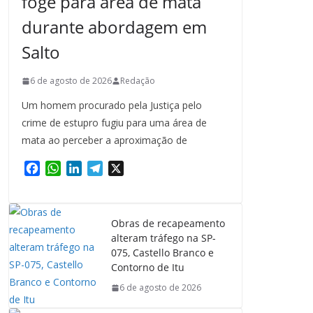
foge para área de mata
durante abordagem em
Salto
6 de agosto de 2026
Redação
Um homem procurado pela Justiça pelo
crime de estupro fugiu para uma área de
mata ao perceber a aproximação de
F
W
L
T
X
a
h
i
e
c
a
n
l
e
t
k
e
Obras de recapeamento
b
s
e
g
alteram tráfego na SP-
o
A
d
r
075, Castello Branco e
o
p
I
a
Contorno de Itu
k
p
n
m
6 de agosto de 2026