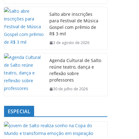
c
a
n
l
e
t
k
e
Salto abre inscrições
b
s
e
g
para Festival de Música
o
A
d
r
Gospel com prêmio de
o
p
I
a
R$ 3 mil
k
p
n
m
3 de agosto de 2026
Agenda Cultural de Salto
reúne teatro, dança e
reflexão sobre
professores
30 de julho de 2026
ESPECIAL