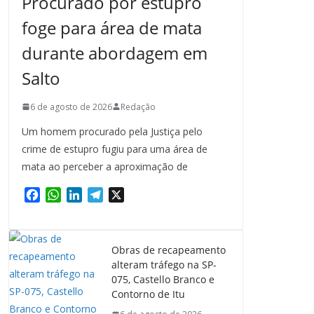
Procurado por estupro
foge para área de mata
durante abordagem em
Salto
6 de agosto de 2026
Redação
Um homem procurado pela Justiça pelo
crime de estupro fugiu para uma área de
mata ao perceber a aproximação de
F
W
L
T
X
a
h
i
e
c
a
n
l
e
t
k
e
Obras de recapeamento
b
s
e
g
alteram tráfego na SP-
o
A
d
r
075, Castello Branco e
o
p
I
a
Contorno de Itu
k
p
n
m