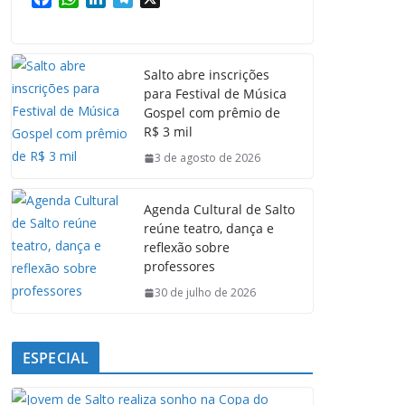
a
h
i
e
c
a
n
l
e
t
k
e
Salto abre inscrições
b
s
e
g
para Festival de Música
o
A
d
r
Gospel com prêmio de
o
p
I
a
R$ 3 mil
k
p
n
m
3 de agosto de 2026
Agenda Cultural de Salto
reúne teatro, dança e
reflexão sobre
professores
30 de julho de 2026
ESPECIAL