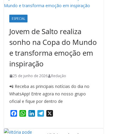
ESPECIAL
Jovem de Salto realiza
sonho na Copa do Mundo
e transforma emoção em
inspiração
25 de junho de 2026
Redação
📲 Receba as principais notícias do dia no
WhatsApp! Entre agora no nosso grupo
oficial e fique por dentro de
F
W
L
T
X
a
h
i
e
c
a
n
l
e
t
k
e