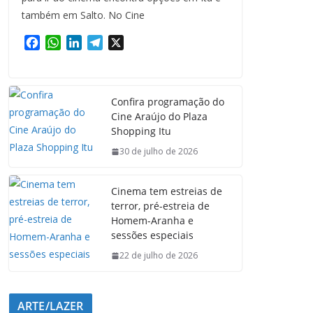
também em Salto. No Cine
F
W
L
T
X
a
h
i
e
c
a
n
l
e
t
k
e
Confira programação do
b
s
e
g
Cine Araújo do Plaza
o
A
d
r
Shopping Itu
o
p
I
a
k
p
n
m
30 de julho de 2026
Cinema tem estreias de
terror, pré-estreia de
Homem-Aranha e
sessões especiais
22 de julho de 2026
ARTE/LAZER