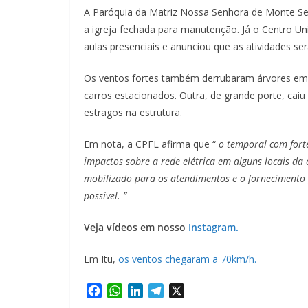
A Paróquia da Matriz Nossa Senhora de Monte Ser
a igreja fechada para manutenção. Já o Centro Un
aulas presenciais e anunciou que as atividades ser
Os ventos fortes também derrubaram árvores em d
carros estacionados. Outra, de grande porte, cai
estragos na estrutura.
Em nota, a CPFL afirma que “
o temporal com forte
impactos sobre a rede elétrica em alguns locais da
mobilizado para os atendimentos e o fornecimento 
possível. ”
Veja vídeos em nosso
Instagram.
Em Itu,
os ventos chegaram a 70km/h.
F
W
L
T
X
a
h
i
e