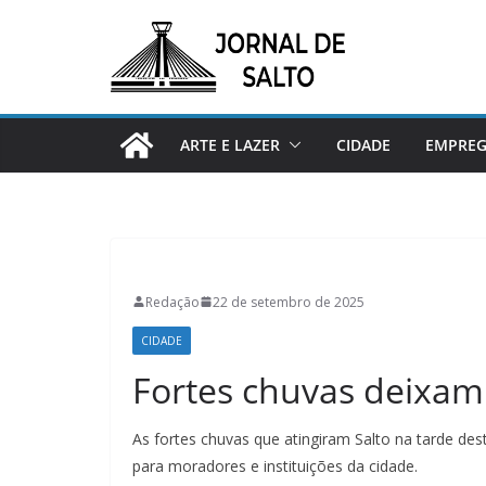
Pular
para
o
conteúdo
ARTE E LAZER
CIDADE
EMPRE
Redação
22 de setembro de 2025
CIDADE
Fortes chuvas deixam
As fortes chuvas que atingiram Salto na tarde de
para moradores e instituições da cidade.