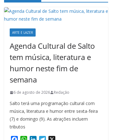
ARTE E LAZER
Agenda Cultural de Salto
tem música, literatura e
humor neste fim de
semana
6 de agosto de 2026
Redação
Salto terá uma programação cultural com
música, literatura e humor entre sexta-feira
(7) e domingo (9). As atrações incluem
tributos
F
W
L
T
X