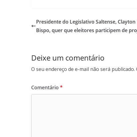
c
a
n
l
e
t
k
e
b
s
e
g
Presidente do Legislativo Saltense, Clayton
o
A
d
r
Bispo, quer que eleitores participem de pro
o
p
I
a
k
p
n
m
Deixe um comentário
O seu endereço de e-mail não será publicado.
Comentário
*